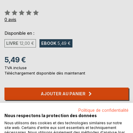
Évaluation:
0%
0
avis
Disponible en :
LIVRE
12,00 €
EBOOK
5,49 €
5,49 €
TVA incluse
Téléchargement disponible dès maintenant
AJOUTER AU PANIER
Ajouter à ma liste d'envies
Politique de confidentialité
Nous respectons la protection des données
Laisser un avis
Nous utilisons des cookies et des technologies similaires sur notre
site web. Certains d'entre eux sont essentiels et techniquement
nécessaires. Nous utilisons également des méthodes d'analyse (par