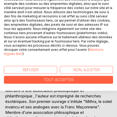
exemple des cookies ou des empreintes digitales, ainsi que le suivi
côté serveur) pour mesurer la fréquence des visites sur notre site et la
manière dont il est utilisé. Nous utilisons des technologies de suivi à
des fins de marketing et recourons à cet effet au suivi côté serveur
ainsi qu'à des fournisseurs tiers, ce qui permet d'utiliser des cookies,
des empreintes digitales, des pixels de suivi et des adresses IP sur
DESCRIPTION
tous les appareils. Nous intégrons également sur notre site des
contenus tiers provenant d'autres fournisseurs (plateformes vidéo).
Nous n'avons aucune influence sur le traitement ultérieur des données
Les aléas de la vie m'on amené à travailler pendant 9 ans
et sur un éventuel tracking par le fournisseur tiers. Par votre réglage,
vous acceptez les processus décrits ci-dessus. Vous pouvez
dans une chambre mortuaire. Lors de cette période j'ai
révoquer votre consentement avec effet pour l'avenir. (
Mentions
observé les comportements des familles endeuillées mais
légales BoD
)
aussi du personnel soignant. Sans oublier mes états
d'âmes et attitudes devant la Grande Inconnue à laquelle
personne n'échappe.
REFUSER
NON, AJUSTER
Le manuscrit se termine par une explication de différents
rites funéraires dont certains sont surprenants pour nous
TOUT ACCEPTER
autres occidentaux.
Membre d'une association philosophique et
philanthropique , l'auteur est imprégné de recherches
ésotériques. Son premier ouvrage s'intitule "Mithra, le soleil
invaincu et ses analogies avec la Franc Maçonnerie".
Membre d'une association philosophique et