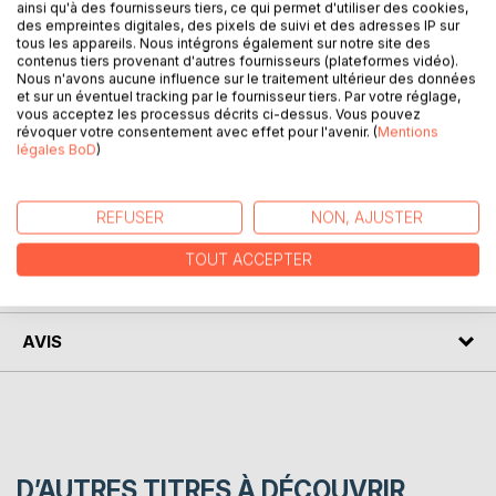
ainsi qu'à des fournisseurs tiers, ce qui permet d'utiliser des cookies,
Vous voulez vous lancer dans l'écriture mais le démarrage
des empreintes digitales, des pixels de suivi et des adresses IP sur
vous fait peur ?
tous les appareils. Nous intégrons également sur notre site des
contenus tiers provenant d'autres fournisseurs (plateformes vidéo).
Vous êtes auteur et avez besoin d'un endroit pour élaborer
Nous n'avons aucune influence sur le traitement ultérieur des données
votre prochaine scénario ?
et sur un éventuel tracking par le fournisseur tiers. Par votre réglage,
Bienvenue dans le Carnet de l'Auteur, l'accessoire
vous acceptez les processus décrits ci-dessus. Vous pouvez
révoquer votre consentement avec effet pour l'avenir. (
Mentions
indispensable pour créer votre histoire de A à Z et vous
légales BoD
)
accompagner tout au long de l'écriture.
REFUSER
NON, AJUSTER
AUTEUR(S)
TOUT ACCEPTER
CRITIQUES PRESSE
AVIS
D’AUTRES TITRES À DÉCOUVRIR