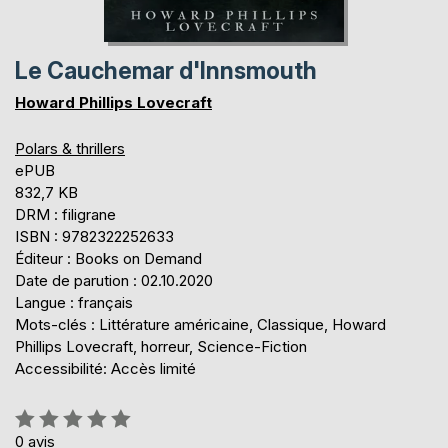
Le Cauchemar d'Innsmouth
Howard Phillips Lovecraft
Polars & thrillers
ePUB
832,7 KB
DRM : filigrane
ISBN : 9782322252633
Éditeur : Books on Demand
Date de parution : 02.10.2020
Langue : français
Mots-clés : Littérature américaine, Classique, Howard
Phillips Lovecraft, horreur, Science-Fiction
Accessibilité: Accès limité
Évaluation:
0%
0
avis