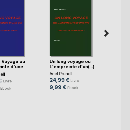
 Voyage ou
Un long voyage ou
Un lo
inte d'une
L'empreinte d'un(...)
L'empr
Ariel Prunell
Ariel P
ell
24,99 €
25,9
€
Livre
Livre
9,99 €
9,99
Ebook
Ebook