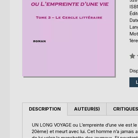
ISB
Édi
Date
Lang
Mot
1èr
Éval
0%
Disp
DESCRIPTION
AUTEUR(S)
CRITIQUES
UN LONG VOYAGE ou L’empreinte d’une vie est le p
20ème) et meurt avec lui. Cet homme n’a jamais attir
de lui valoir la manchette des journaux. Et pourta