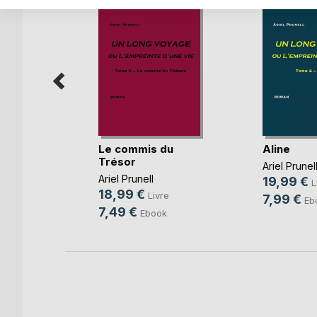
Le commis du
Aline
OYAGE ou
Trésor
d'un(...)
Ariel Prunel
Ariel Prunell
19,99 €
L
18,99 €
Livre
e
7,99 €
Eb
7,49 €
Ebook
k