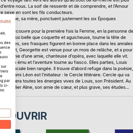
t d’entre nous. La soif de ressentir et de comprendre, et l’Amour
utre sexe en sont les fils conducteurs.
Germaine, sa mère, ponctuent justement les six Époques
tialité
Louis découvre pour la première fois la Femme, en la personne d
web.
-ci, aussi belle que coquette et aguicheuse, tourne la tête de
ou des
œurs faciles, ses frasques figurent en bonne place dans les annales
quence
 cabaret, Georgette est venue pour un mois de relâche, et a pour
s
n compagnie d’une amie, chanteuse d’opéra, avec laquelle elle vit.
suivi
, est trop ému et l’aventure tourne au fiasco. Elles parties, Louis
 sur
e provinciale bien rangée. Il trouve d’abord refuge dans la poésie,
tiers
son ami Léon est l’initiateur : le Cercle littéraire. Cercle qui va
ne
le, occupera toutes les énergies vives de Louis, son Président. Au
ng par
ts ci-
en particulier Aline, son amie de cœur, et plus grave, ses études…
ir.
ÉCOUVRIR