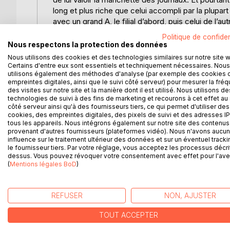
long et plus riche que celui accompli par la plupar
avec un grand A, le filial d’abord, puis celui de l’a
Les six femmes qu’il a aimées, à commencer par 
Politique de confiden
chronologiques de cette vaste fresque.
Nous respectons la protection des données
Dans ce troisième tome, suite de la 1ère Époque, 
Nous utilisons des cookies et des technologies similaires sur notre site 
sa cousine Georgette, son aînée de neuf ans. Celle
Certains d'entre eux sont essentiels et techniquement nécessaires. Nous
utilisons également des méthodes d'analyse (par exemple des cookies 
tous les garçons, et elle le leur rend bien : de m
empreintes digitales, ainsi que le suivi côté serveur) pour mesurer la fré
de la famille. Après ses tournées de chanteuse de
des visites sur notre site et la manière dont il est utilisé. Nous utilisons de
l’occasion loué un pavillon. Elle s’offre à Louis e
technologies de suivi à des fins de marketing et recourons à cet effet au 
côté serveur ainsi qu'à des fournisseurs tiers, ce qui permet d'utiliser des
Louis, à l’imagination pourtant fertile en la matière
cookies, des empreintes digitales, des pixels de suivi et des adresses IP
retombe lourdement dans la routine de sa petite vi
tous les appareils. Nous intégrons également sur notre site des contenus 
son amie de toujours, puis dans un grand projet dont 
provenant d'autres fournisseurs (plateformes vidéo). Nous n'avons aucu
faire son chemin, et qui, bientôt connu dans la vil
influence sur le traitement ultérieur des données et sur un éventuel tracki
le fournisseur tiers. Par votre réglage, vous acceptez les processus décri
point que celui-ci en viendra à négliger le reste, 
dessus. Vous pouvez révoquer votre consentement avec effet pour l'aven
(
Mentions légales BoD
)
D’AUTRES TITRES À D
REFUSER
NON, AJUSTER
TOUT ACCEPTER