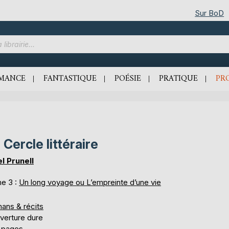
Sur BoD
MANCE
FANTASTIQUE
POÉSIE
PRATIQUE
PR
 Cercle littéraire
el Prunell
e 3 :
Un long voyage ou L’empreinte d’une vie
ans & récits
verture dure
 pages