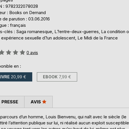
N : 9782322078028
teur : Books on Demand
 de parution : 03.06.2016
ue : français
s-clés : Saga romanesque, L?entre-deux-guerres, La condition o
e expérience sexuelle d?un adolescent, Le Midi de la France
uation:
0
avis
onible en :
LIVRE
20,99 €
EBOOK
7,99 €
 PRESSE
AVIS
arcours d’un homme, Louis Bienvenu, qui naît avec le siècle (le
é l’attention publique sur lui, ni réalisé aucun exploit susceptible
nt ce voyage tant vers les autres qu’au bout de lui-même est plus