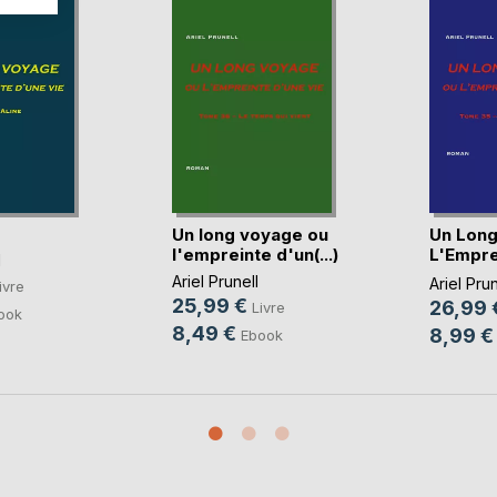
Un long voyage ou
Un Long
l'empreinte d'un(...)
L'Empre
l
vie
Ariel Prunell
Ariel Prun
ivre
25,99 €
26,99 
Livre
ook
8,49 €
8,99 €
Ebook