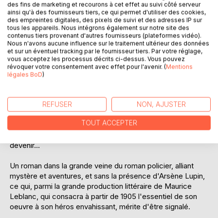
des fins de marketing et recourons à cet effet au suivi côté serveur
ainsi qu'à des fournisseurs tiers, ce qui permet d'utiliser des cookies,
des empreintes digitales, des pixels de suivi et des adresses IP sur
Paru en feuilleton de 78 épisodes dans Le Journal, du 4
tous les appareils. Nous intégrons également sur notre site des
novembre 1916 au 20 janvier 1917, Le Cercle rouge sera
contenus tiers provenant d'autres fournisseurs (plateformes vidéo).
publié chez Lafitte en 1922.
Nous n'avons aucune influence sur le traitement ultérieur des données
et sur un éventuel tracking par le fournisseur tiers. Par votre réglage,
vous acceptez les processus décrits ci-dessus. Vous pouvez
Le Cercle rouge , c'est cet effrayant stigmate qui, de
révoquer votre consentement avec effet pour l'avenir. (
Mentions
génération en génération, apparaît sur la main d'un des
légales BoD
)
membres de la famille Barden. En plus de cette marque, le
malheureux élu est frappé de déséquilibre mental. À la mort
des derniers représentants de cette famille maudite, Jim
REFUSER
NON, AJUSTER
Barden et son fils Bob, on pense que la malédiction est
TOUT ACCEPTER
éradiquée. Mais la marque fatidique réapparaît sur la main
d'une jeune femme, contrariant une histoire d'amour en
devenir...
Un roman dans la grande veine du roman policier, alliant
mystère et aventures, et sans la présence d'Arsène Lupin,
ce qui, parmi la grande production littéraire de Maurice
Leblanc, qui consacra à partir de 1905 l'essentiel de son
oeuvre à son héros envahissant, mérite d'être signalé.