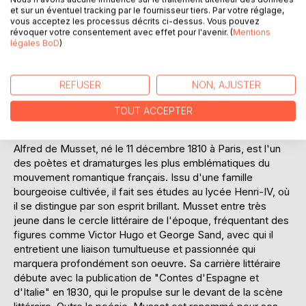
sur la nature complexe des relations humaines. À travers
et sur un éventuel tracking par le fournisseur tiers. Par votre réglage,
des dialogues vifs et des situations cocasses, Musset
vous acceptez les processus décrits ci-dessus. Vous pouvez
révoquer votre consentement avec effet pour l'avenir. (
Mentions
réussit à captiver le lecteur, tout en le poussant à réfléchir
légales BoD
)
sur les motifs cachés derrière les actions des individus.
L'oeuvre, bien que légère en apparence, aborde des
questions profondes sur la fidélité et l'intégrité personnelle,
REFUSER
NON, AJUSTER
tout en restant accessible grâce à son humour et sa
vivacité.
TOUT ACCEPTER
L'AUTEUR :
Alfred de Musset, né le 11 décembre 1810 à Paris, est l'un
des poètes et dramaturges les plus emblématiques du
mouvement romantique français. Issu d'une famille
bourgeoise cultivée, il fait ses études au lycée Henri-IV, où
il se distingue par son esprit brillant. Musset entre très
jeune dans le cercle littéraire de l'époque, fréquentant des
figures comme Victor Hugo et George Sand, avec qui il
entretient une liaison tumultueuse et passionnée qui
marquera profondément son oeuvre. Sa carrière littéraire
débute avec la publication de "Contes d'Espagne et
d'Italie" en 1830, qui le propulse sur le devant de la scène