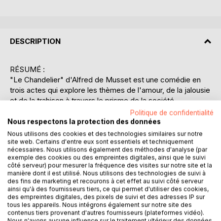
DESCRIPTION
RÉSUMÉ :
"Le Chandelier" d'Alfred de Musset est une comédie en
trois actes qui explore les thèmes de l'amour, de la jalousie
et de la trahison à travers le prisme de la société
bourgeoise du XIXe siècle. L'intrigue tourne autour de
Politique de confidentialité
Fortunio, un jeune clerc de notaire, qui est engagé par
Nous respectons la protection des données
Jacqueline, l'épouse du notaire Maître André, pour servir
Nous utilisons des cookies et des technologies similaires sur notre
de "chandelier" à sa relation extraconjugale avec
site web. Certains d'entre eux sont essentiels et techniquement
nécessaires. Nous utilisons également des méthodes d'analyse (par
Clavaroche, un capitaine de l'armée. Fortunio, innocent et
exemple des cookies ou des empreintes digitales, ainsi que le suivi
naïf, tombe éperdument amoureux de Jacqueline, ignorant
côté serveur) pour mesurer la fréquence des visites sur notre site et la
son rôle initial de couverture. Musset dépeint avec finesse
manière dont il est utilisé. Nous utilisons des technologies de suivi à
des fins de marketing et recourons à cet effet au suivi côté serveur
les jeux de pouvoir et les manipulations émotionnelles qui
ainsi qu'à des fournisseurs tiers, ce qui permet d'utiliser des cookies,
se déroulent entre les personnages. La pièce est une
des empreintes digitales, des pixels de suivi et des adresses IP sur
satire sociale qui met en lumière les hypocrisies et les
tous les appareils. Nous intégrons également sur notre site des
contenus tiers provenant d'autres fournisseurs (plateformes vidéo).
contradictions de l'époque, tout en offrant une réflexion
Nous n'avons aucune influence sur le traitement ultérieur des données