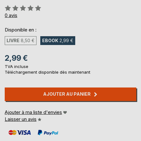
Évaluation:
0%
0
avis
Disponible en :
LIVRE
8,50 €
EBOOK
2,99 €
2,99 €
TVA incluse
Téléchargement disponible dès maintenant
AJOUTER AU PANIER
Ajouter à ma liste d'envies
Laisser un avis