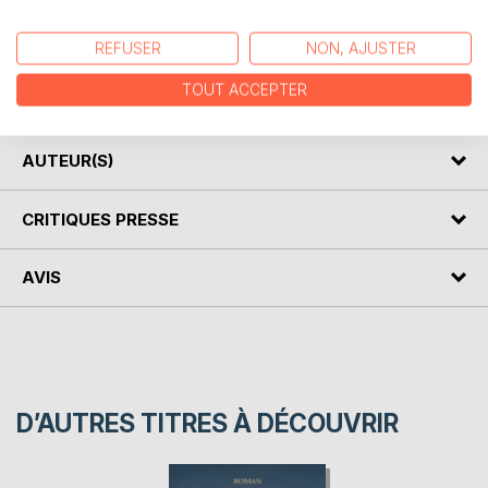
Au XVIe siècle, Fabius et Mucius aiment tous deux Valéria.
L'heureux élu est Fabius, qui l'épouse, pendant que
REFUSER
NON, AJUSTER
Mucius, dépité part pour un long voyage en orient. Cinq ans
plus tard, Mucius revient, riche, et surtout fort des
TOUT ACCEPTER
connaissances et mystères de l'orient...
AUTEUR(S)
CRITIQUES PRESSE
AVIS
D’AUTRES TITRES À DÉCOUVRIR