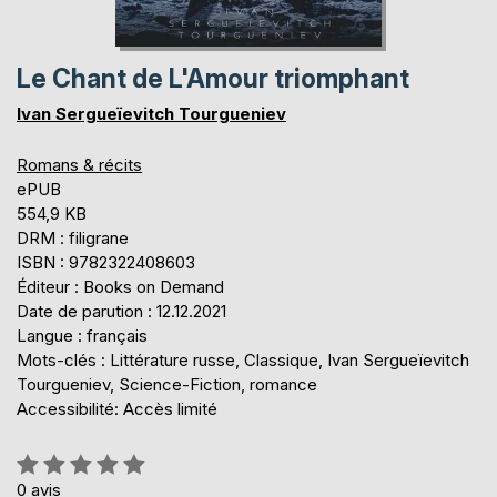
Le Chant de L'Amour triomphant
Ivan Sergueïevitch Tourgueniev
Romans & récits
ePUB
554,9 KB
DRM : filigrane
ISBN : 9782322408603
Éditeur : Books on Demand
Date de parution : 12.12.2021
Langue : français
Mots-clés : Littérature russe, Classique, Ivan Sergueïevitch
Tourgueniev, Science-Fiction, romance
Accessibilité: Accès limité
Évaluation:
0%
0
avis