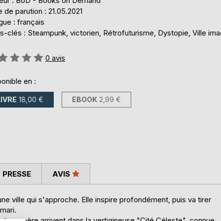
teur : BoD - Books on Demand
 de parution : 21.05.2021
ue : français
-clés : Steampunk, victorien, Rétrofuturisme, Dystopie, Ville ima
uation:
0
avis
onible en :
LIVRE
18,00 €
EBOOK
2,99 €
 PRESSE
AVIS
ne ville qui s'approche. Elle inspire profondément, puis va tirer
mari.
t son père arrivent dans la vertigineuse "Cité Céleste", connue