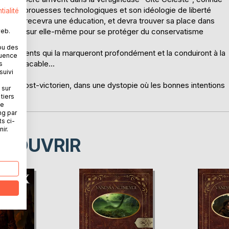
e, ses prouesses technologiques et son idéologie de liberté
tialité
i, elle recevra une éducation, et devra trouver sa place dans
doucement sur elle-même pour se protéger du conservatisme
web.
ou des
 évènements qui la marqueront profondément et la conduiront à la
quence
te implacable...
s
suivi
mpunk post-victorien, dans une dystopie où les bonnes intentions
 sur
tiers
ne
ng par
ts ci-
ir.
ÉCOUVRIR