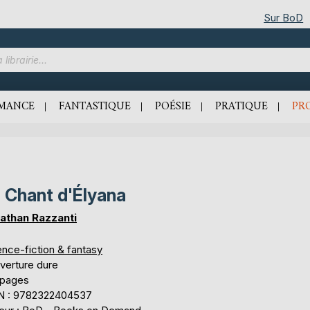
Sur BoD
MANCE
FANTASTIQUE
POÉSIE
PRATIQUE
PR
 Chant d'Élyana
athan Razzanti
ence-fiction & fantasy
verture dure
 pages
N : 9782322404537