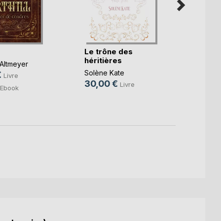
Le trône des
Les D
héritières
Altmeyer
Cléo M
Solène Kate
€
19,0
Livre
30,00 €
Livre
Ebook