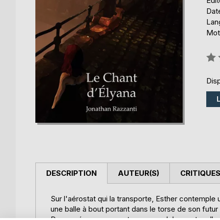
Édi
Date
Lang
Mots
Éval
0%
Disp
DESCRIPTION
AUTEUR(S)
CRITIQUES
Sur l'aérostat qui la transporte, Esther contemple u
une balle à bout portant dans le torse de son futur 
Des années auparavant, encore adolescente, elle e