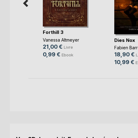
ata
Forthill 3
Dies Nox
Vanessa Altmeyer
re
21,00 €
Livre
Fabien Barr
0,99 €
18,90 €
Ebook
L
10,99 €
E