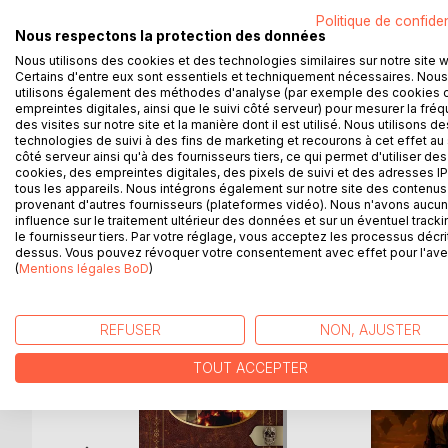
et enviée d'autres gouvernements pour sa richess
Politique de confiden
Nous respectons la protection des données
nouvelle pour ses citoyens. Son père aura un emplo
cette nouvelle vie, tandis que la cité se replie 
Nous utilisons des cookies et des technologies similaires sur notre site 
Certains d'entre eux sont essentiels et techniquement nécessaires. Nous
extérieur.
utilisons également des méthodes d'analyse (par exemple des cookies 
Elle se retrouvera malgré elle entraînée dans des
empreintes digitales, ainsi que le suivi côté serveur) pour mesurer la fré
frontière ténue entre acceptation résignée et révol
des visites sur notre site et la manière dont il est utilisé. Nous utilisons de
technologies de suivi à des fins de marketing et recourons à cet effet au 
côté serveur ainsi qu'à des fournisseurs tiers, ce qui permet d'utiliser des
Le Chant d'Élyana est une fiction teintée de stea
cookies, des empreintes digitales, des pixels de suivi et des adresses IP
ne sont jamais... que des intentions.
tous les appareils. Nous intégrons également sur notre site des contenus 
provenant d'autres fournisseurs (plateformes vidéo). Nous n'avons aucu
influence sur le traitement ultérieur des données et sur un éventuel tracki
le fournisseur tiers. Par votre réglage, vous acceptez les processus décri
dessus. Vous pouvez révoquer votre consentement avec effet pour l'aven
(
Mentions légales BoD
)
D’AUTRES TITRES À D
REFUSER
NON, AJUSTER
TOUT ACCEPTER