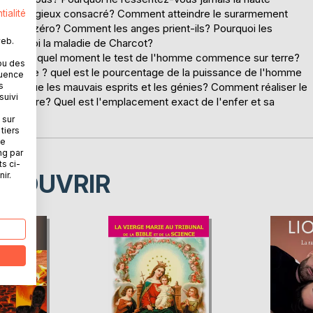
vent religieux consacré? Comment atteindre le surarmement
tialité
chés à zéro? Comment les anges prient-ils? Pourquoi les
web.
 Pourquoi la maladie de Charcot?
'enfer? A quel moment le test de l'homme commence sur terre?
ou des
eu le Père ? quel est le pourcentage de la puissance de l'homme
quence
 fabrique les mauvais esprits et les génies? Comment réaliser le
s
suivi
ans prière? Quel est l'emplacement exact de l'enfer et sa
r tous?
 sur
tiers
ne
ng par
ts ci-
ÉCOUVRIR
ir.