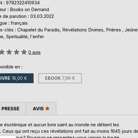
N : 9782322410934
teur : Books on Demand
 de parution : 03.03.2022
ue : français
-clés : Chapelet du Paradis, Révélations Divines, Prières , Jeûne
e, Spiritualité, l'enfer
uation:
0
avis
onible en :
LIVRE
18,00 €
EBOOK
7,99 €
 PRESSE
AVIS
e ésotérique et aucun livre saint au monde ne détient les
. Ceux qui ont reçu ces révélations ont fait au moins 1645 jours d
enons-nous? Pourquoi ne ressentez-vous jamais la haute