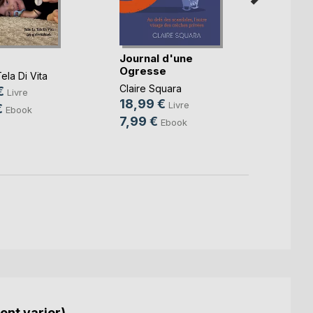
Journal d'une
Par-d
Ogresse
front
ela Di Vita
Claire Squara
Anne-L
€
Livre
18,99 €
16,0
Livre
€
Ebook
7,99 €
4,49
Ebook
ent varier).