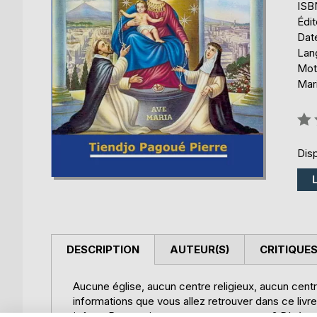
ISB
Édi
Date
Lang
Mots
Mari
Éval
0%
Disp
DESCRIPTION
AUTEUR(S)
CRITIQUES
Aucune église, aucun centre religieux, aucun centr
informations que vous allez retrouver dans ce livre
jeûne...Pourquoi sommes-nous sur terre ? D'où v