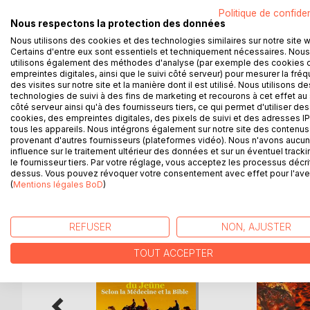
puissance de Dieu, même quand vous êtes un fer
Politique de confiden
Nous respectons la protection des données
spirituel? Comment mettre le compteur de vos pé
Nous utilisons des cookies et des technologies similaires sur notre site 
autistes, les fous, les sourds-muets, les siamois?
Certains d'entre eux sont essentiels et techniquement nécessaires. Nous
Pourquoi chacun ira combattre le diable devant l
utilisons également des méthodes d'analyse (par exemple des cookies 
Combien de fois par an, chacun sur terre, voit Di
empreintes digitales, ainsi que le suivi côté serveur) pour mesurer la fré
par rapport à Dieu et au diable? Comment le diable
des visites sur notre site et la manière dont il est utilisé. Nous utilisons de
technologies de suivi à des fins de marketing et recourons à cet effet au 
divin contact ? comment se faire une délivrance s
côté serveur ainsi qu'à des fournisseurs tiers, ce qui permet d'utiliser des
superficie ? Pourquoi l'enfer n'est pas éternel pou
cookies, des empreintes digitales, des pixels de suivi et des adresses IP
tous les appareils. Nous intégrons également sur notre site des contenus 
provenant d'autres fournisseurs (plateformes vidéo). Nous n'avons aucu
influence sur le traitement ultérieur des données et sur un éventuel tracki
le fournisseur tiers. Par votre réglage, vous acceptez les processus décri
D’AUTRES TITRES À D
dessus. Vous pouvez révoquer votre consentement avec effet pour l'aven
(
Mentions légales BoD
)
REFUSER
NON, AJUSTER
TOUT ACCEPTER