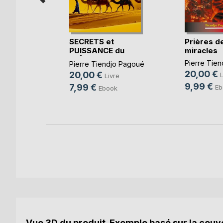
SECRETS et
Prières de
PUISSANCE du
miracles
JEÛNE Selo(...)
Pierre Tie
Pierre Tiendjo Pagoué
her
20,00 €
20,00 €
L
Livre
re
9,99 €
7,99 €
Eb
Ebook
k
Vue 3D du produit. Exemple basé sur la couve