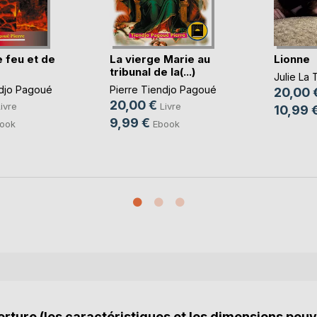
 feu et de
La vierge Marie au
Lionne
tribunal de la(...)
Julie La T
ndjo Pagoué
Pierre Tiendjo Pagoué
20,00 
20,00 €
ivre
Livre
10,99 
9,99 €
ook
Ebook
rture (les caractéristiques et les dimensions peuv