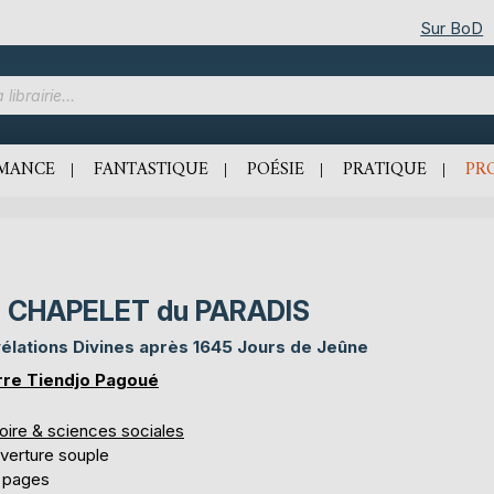
Sur BoD
MANCE
FANTASTIQUE
POÉSIE
PRATIQUE
PR
e CHAPELET du PARADIS
élations Divines après 1645 Jours de Jeûne
rre Tiendjo Pagoué
oire & sciences sociales
verture souple
 pages