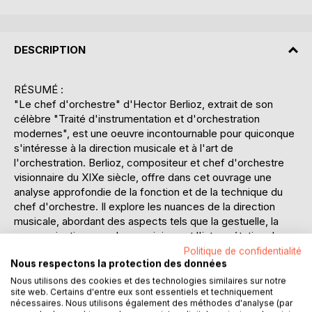
DESCRIPTION
RÉSUMÉ :
"Le chef d'orchestre" d'Hector Berlioz, extrait de son
célèbre "Traité d'instrumentation et d'orchestration
modernes", est une oeuvre incontournable pour quiconque
s'intéresse à la direction musicale et à l'art de
l'orchestration. Berlioz, compositeur et chef d'orchestre
visionnaire du XIXe siècle, offre dans cet ouvrage une
analyse approfondie de la fonction et de la technique du
chef d'orchestre. Il explore les nuances de la direction
musicale, abordant des aspects tels que la gestuelle, la
communication avec les musiciens et l'interprétation des
partitions. L'ouvrage se distingue par sa clarté et sa
Politique de confidentialité
Nous respectons la protection des données
précision, rendant accessible des concepts complexes à
un public tant de musiciens professionnels que d'amateurs
Nous utilisons des cookies et des technologies similaires sur notre
site web. Certains d'entre eux sont essentiels et techniquement
éclairés. Berlioz y partage ses réflexions sur la dynamique
nécessaires. Nous utilisons également des méthodes d'analyse (par
d'un orchestre, l'importance de la cohésion entre les