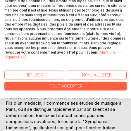
exemple des cookies ou des empreintes digitales, ainsi que le suivi
musiciens et l'influence du chef sur l'exécution musicale.
côté serveur) pour mesurer la fréquence des visites sur notre site et la
manière dont il est utilisé. Nous utilisons des technologies de suivi à
Ce texte, bien qu'écrit au XIXe siècle, reste d'une
des fins de marketing et recourons à cet effet au suivi côté serveur
étonnante modernité et continue d'inspirer les chefs
ainsi qu'à des fournisseurs tiers, ce qui permet d'utiliser des cookies,
d'orchestre d'aujourd'hui. En intégrant des exemples
des empreintes digitales, des pixels de suivi et des adresses IP sur
tous les appareils. Nous intégrons également sur notre site des
concrets et des anecdotes personnelles, Berlioz parvient à
contenus tiers provenant d'autres fournisseurs (plateformes vidéo).
captiver son lecteur tout en lui offrant un précieux guide
Nous n'avons aucune influence sur le traitement ultérieur des données
pratique. "Le chef d'orchestre" n'est pas seulement un
et sur un éventuel tracking par le fournisseur tiers. Par votre réglage,
manuel technique, mais une véritable plongée dans l'esprit
vous acceptez les processus décrits ci-dessus. Vous pouvez
révoquer votre consentement avec effet pour l'avenir. (
Mentions
d'un des plus grands compositeurs de son temps, révélant
légales BoD
)
sa passion pour la musique et son désir de perfection
artistique.
REFUSER
NON, AJUSTER
L'AUTEUR :
Hector Berlioz, né le 11 décembre 1803 à La Côte-Saint-
TOUT ACCEPTER
André, est un compositeur, chef d'orchestre et critique
musical français, figure majeure du romantisme musical.
Fils d'un médecin, il commence ses études de musique à
Paris, où il se distingue rapidement par son talent et sa
détermination. Berlioz est surtout connu pour ses
compositions novatrices, telles que la "Symphonie
fantastique", qui illustrent son goût pour l'orchestration