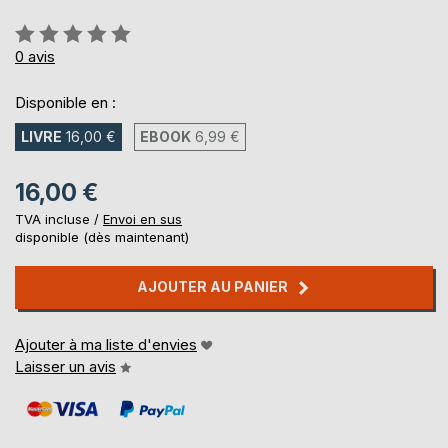
Évaluation:
0%
0
avis
Disponible en :
LIVRE
16,00 €
EBOOK
6,99 €
16,00 €
TVA incluse /
Envoi en sus
disponible (dès maintenant)
AJOUTER AU PANIER
Ajouter à ma liste d'envies
Laisser un avis