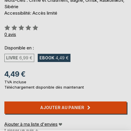
Mots-clés : Crime et Châtiment, Bagne, Omsk, Raskolnikov,
Sibérie
Accessibilité: Accès limité
Évaluation:
0%
0
avis
Disponible en :
LIVRE
6,99 €
EBOOK
4,49 €
4,49 €
TVA incluse
Téléchargement disponible dès maintenant
AJOUTER AU PANIER
Ajouter à ma liste d'envies
Laisser un avis