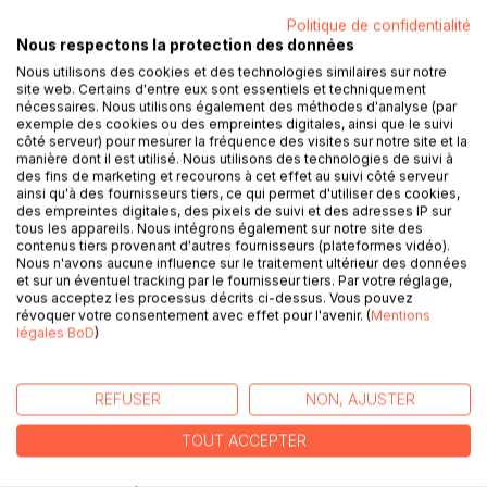
Politique de confidentialité
Nous respectons la protection des données
Nous utilisons des cookies et des technologies similaires sur notre
site web. Certains d'entre eux sont essentiels et techniquement
nécessaires. Nous utilisons également des méthodes d'analyse (par
exemple des cookies ou des empreintes digitales, ainsi que le suivi
côté serveur) pour mesurer la fréquence des visites sur notre site et la
manière dont il est utilisé. Nous utilisons des technologies de suivi à
DESCRIPTION
des fins de marketing et recourons à cet effet au suivi côté serveur
ainsi qu'à des fournisseurs tiers, ce qui permet d'utiliser des cookies,
des empreintes digitales, des pixels de suivi et des adresses IP sur
Raskolnikov, le héros de Crime et Châtiment,
tous les appareils. Nous intégrons également sur notre site des
contenus tiers provenant d'autres fournisseurs (plateformes vidéo).
s'est finalement livré à la police pour le meurtre
Nous n'avons aucune influence sur le traitement ultérieur des données
de la vieille usurière.
et sur un éventuel tracking par le fournisseur tiers. Par votre réglage,
Condamné au bagne en Sibérie, au gré de
vous acceptez les processus décrits ci-dessus. Vous pouvez
révoquer votre consentement avec effet pour l'avenir. (
Mentions
rencontres surprenantes, il va connaître un lent
légales BoD
)
cheminement intérieur.
Cette première partie du cycle romanesque
"'L'Amérique en ballon" est une ample réflexion
REFUSER
NON, AJUSTER
sur le Bien et le Mal, les liens obscurs qui unissent le crime
et la
TOUT ACCEPTER
recherche du pouvoir absolu.
Une deuxième partie mènera Raskolnikov au