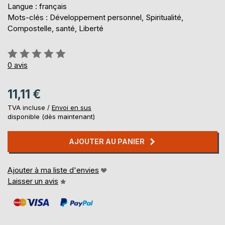
Langue : français
Mots-clés : Développement personnel, Spiritualité,
Compostelle, santé, Liberté
Évaluation:
0%
0
avis
11,11 €
TVA incluse /
Envoi en sus
disponible (dès maintenant)
AJOUTER AU PANIER
Ajouter à ma liste d'envies
Laisser un avis