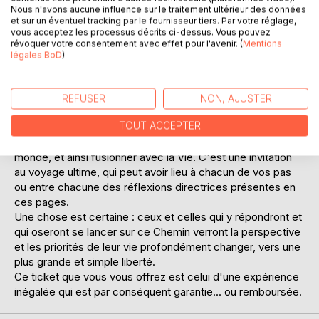
Qu'il s'agisse pour vous de suivre l'un des Chemins de
Nous n'avons aucune influence sur le traitement ultérieur des données
et sur un éventuel tracking par le fournisseur tiers. Par votre réglage,
Compostelle, comme fortement suggéré, ou de vous offrir
vous acceptez les processus décrits ci-dessus. Vous pouvez
une longue échappée sur un Chemin de Nature ou de
révoquer votre consentement avec effet pour l'avenir. (
Mentions
Grande Randonnée (GR), le décor est posé, et l'aventure
légales BoD
)
peut commencer.
Ce livre n'est donc pas un livre. Il est avant tout un ami
bienveillant vous défiant de vous lancer avec lui sur le long
REFUSER
NON, AJUSTER
Chemin intérieur de la Vérité et de la Vie. C'est un
TOUT ACCEPTER
compagnon vous invitant pour un instant à la simplicité, au
mouvement et à un certain dénuement pour rompre avec le
monde, et ainsi fusionner avec la Vie. C'est une invitation
au voyage ultime, qui peut avoir lieu à chacun de vos pas
ou entre chacune des réflexions directrices présentes en
ces pages.
Une chose est certaine : ceux et celles qui y répondront et
qui oseront se lancer sur ce Chemin verront la perspective
et les priorités de leur vie profondément changer, vers une
plus grande et simple liberté.
Ce ticket que vous vous offrez est celui d'une expérience
inégalée qui est par conséquent garantie... ou remboursée.