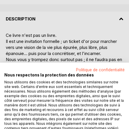
DESCRIPTION
Ce livre n'est pas un livre.
Il est une invitation formelle ; un ticket d'or pour marcher
vers une vision de la vie plus épurée, plus libre, plus
épanouie... puis pour la concrétiser, et l'incarner.
Nous vous y trompez donc surtout pas ; il ne faudra pas en
rester là, assis à simplement lire et se laisser inspirer par
Politique de confidentialité
les nombreuses pensées, observations et photographies
Nous respectons la protection des données
présentes au coeur de cet ouvrage, bien que celui-ci
Nous utilisons des cookies et des technologies similaires sur notre
puisse tout à fait être tranquillement parcouru ainsi, de
site web. Certains d'entre eux sont essentiels et techniquement
page en page.
nécessaires. Nous utilisons également des méthodes d'analyse (par
À l'instar de son précédent livre percutant et du même
exemple des cookies ou des empreintes digitales, ainsi que le suivi
côté serveur) pour mesurer la fréquence des visites sur notre site et la
acabit, vous serez ici aussi conviés avant tout par C.C.
manière dont il est utilisé. Nous utilisons des technologies de suivi à
Atman à expérimenter personnellement le contenu.
des fins de marketing et recourons à cet effet au suivi côté serveur
Oui, vous devrez donc bel et bien vous lancer dans une
ainsi qu'à des fournisseurs tiers, ce qui permet d'utiliser des cookies,
des empreintes digitales, des pixels de suivi et des adresses IP sur
marche, aux côtés de l'auteur, pas à pas, journée après
tous les appareils. Nous intégrons également sur notre site des
journée, sur le chemin que vous aurez choisi d'emprunter.
contenus tiers provenant d'autres fournisseurs (plateformes vidéo).