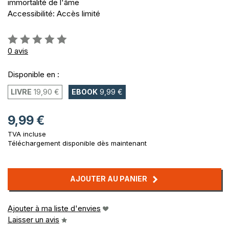
immortalité de l'âme
Accessibilité: Accès limité
Évaluation:
0%
0
avis
Disponible en :
LIVRE
19,90 €
EBOOK
9,99 €
9,99 €
TVA incluse
Téléchargement disponible dès maintenant
AJOUTER AU PANIER
Ajouter à ma liste d'envies
Laisser un avis