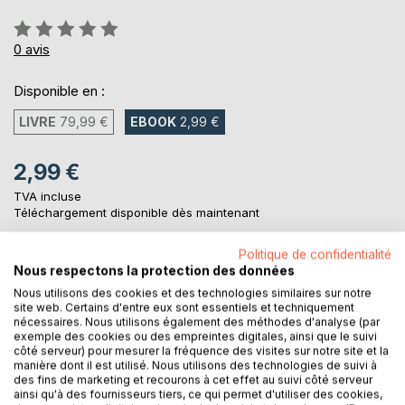
Évaluation:
0%
0
avis
Disponible en :
LIVRE
79,99 €
EBOOK
2,99 €
2,99 €
TVA incluse
Téléchargement disponible dès maintenant
Politique de confidentialité
Nous respectons la protection des données
AJOUTER AU PANIER
Nous utilisons des cookies et des technologies similaires sur notre
site web. Certains d'entre eux sont essentiels et techniquement
nécessaires. Nous utilisons également des méthodes d'analyse (par
Ajouter à ma liste d'envies
exemple des cookies ou des empreintes digitales, ainsi que le suivi
Laisser un avis
côté serveur) pour mesurer la fréquence des visites sur notre site et la
manière dont il est utilisé. Nous utilisons des technologies de suivi à
des fins de marketing et recourons à cet effet au suivi côté serveur
ainsi qu'à des fournisseurs tiers, ce qui permet d'utiliser des cookies,