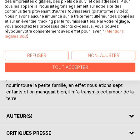
des empreintes digitales, des pixels de suivi et des adresses IP sur
tous les appareils. Nous intégrons également sur notre site des
contenus tiers provenant d'autres fournisseurs (plateformes vidéo).
Nous n'avons aucune influence sur le traitement ultérieur des données
et sur un éventuel tracking par le fournisseur tiers. Par votre réglage,
vous acceptez les processus décrits ci-dessus. Vous pouvez
DESCRIPTION
révoquer votre consentement avec effet pour l'avenir. (
Mentions
légales BoD
)
j'ai une passion pour la nature le jardin les plantes
Mon jardin Le Clos Fleuri
REFUSER
NON, AJUSTER
Ma passion du jardin remonte à mon enfance je suis née
TOUT ACCEPTER
dans une ferme en Ardèche et mon papa avait un petit
potager comme tout le monde mais assez grand pour
nourrir toute la petite famille, en effet nous étions sept
enfants et on mangeait bien, il m'a transmis cet amour de la
terre
AUTEUR(S)
CRITIQUES PRESSE