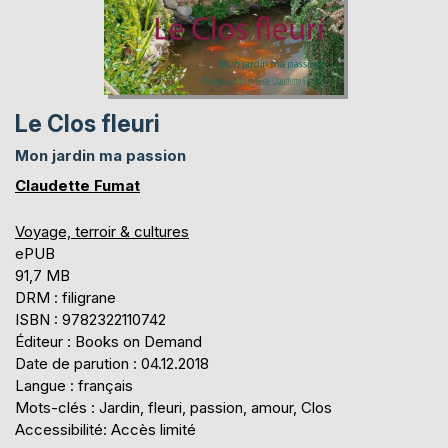
Le Clos fleuri
Mon jardin ma passion
Claudette Fumat
Voyage, terroir & cultures
ePUB
91,7 MB
DRM : filigrane
ISBN : 9782322110742
Éditeur : Books on Demand
Date de parution : 04.12.2018
Langue : français
Mots-clés : Jardin, fleuri, passion, amour, Clos
Accessibilité: Accès limité