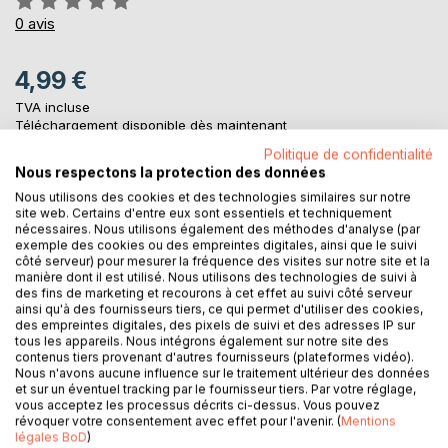
0%
0
avis
4,99 €
TVA incluse
Téléchargement disponible dès maintenant
Politique de confidentialité
Nous respectons la protection des données
AJOUTER AU PANIER
Nous utilisons des cookies et des technologies similaires sur notre
site web. Certains d'entre eux sont essentiels et techniquement
nécessaires. Nous utilisons également des méthodes d'analyse (par
exemple des cookies ou des empreintes digitales, ainsi que le suivi
Ajouter à ma liste d'envies
côté serveur) pour mesurer la fréquence des visites sur notre site et la
Laisser un avis
manière dont il est utilisé. Nous utilisons des technologies de suivi à
des fins de marketing et recourons à cet effet au suivi côté serveur
ainsi qu'à des fournisseurs tiers, ce qui permet d'utiliser des cookies,
des empreintes digitales, des pixels de suivi et des adresses IP sur
tous les appareils. Nous intégrons également sur notre site des
contenus tiers provenant d'autres fournisseurs (plateformes vidéo).
Nous n'avons aucune influence sur le traitement ultérieur des données
et sur un éventuel tracking par le fournisseur tiers. Par votre réglage,
vous acceptez les processus décrits ci-dessus. Vous pouvez
révoquer votre consentement avec effet pour l'avenir. (
Mentions
DESCRIPTION
légales BoD
)