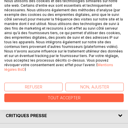
Nous utilisons des cookies et des technologies similaires sur notre
DESCRIPTION
site web. Certains d'entre eux sont essentiels et techniquement
nécessaires. Nous utilisons également des méthodes d'analyse (par
exemple des cookies ou des empreintes digitales, ainsi que le suivi
Le complexe du K est mon quatrième ouvrage. Il marque
côté serveur) pour mesurer la fréquence des visites sur notre site et la
une période dans le temps. Trace indélébile d’un
manière dont il est utilisé. Nous utilisons des technologies de suivi à
des fins de marketing et recourons à cet effet au suivi côté serveur
quinquennat survolté, il acte des évènements qui ont laissé
ainsi qu'à des fournisseurs tiers, ce qui permet d'utiliser des cookies,
leur empreinte dans l’imaginaire collectif.
des empreintes digitales, des pixels de suivi et des adresses IP sur
C'est pour cette raison que je classe ce livre, non pas dans
tous les appareils. Nous intégrons également sur notre site des
contenus tiers provenant d'autres fournisseurs (plateformes vidéo).
le registre de la poésie, mais dans celui de l'actualité.
Nous n'avons aucune influence sur le traitement ultérieur des données
Quelques textes s'en dégagent, prose du moment qui
et sur un éventuel tracking par le fournisseur tiers. Par votre réglage,
passe, ou vers insouciants. Cette séquence d’écriture est
vous acceptez les processus décrits ci-dessus. Vous pouvez
révoquer votre consentement avec effet pour l'avenir. (
Mentions
un tournant dans ma carrière d’écrivain. Ces textes, je les
légales BoD
)
avais laissés reposer pour me tourner vers le roman. Il est
temps de les publier, car l’actualité se révèle tout aussi
brûlante, rien n’a vraiment changé.
REFUSER
NON, AJUSTER
TOUT ACCEPTER
AUTEUR(S)
CRITIQUES PRESSE