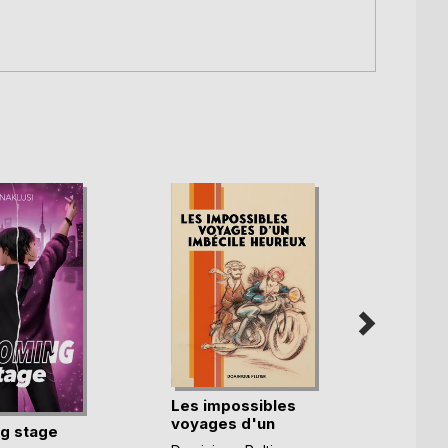
Les impossibles
Qu'as-
voyages d'un
lumiè
g stage
imbéc(...)