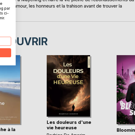
ne
îtra l'amour, les honneurs et la trahison avant de trouver la
ng par
ts ci-
ir.
ÉCOUVRIR
Les douleurs d'une
vie heureuse
he à la
Bloomin