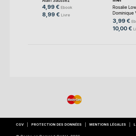
Alain Saussez
-Taty
4,99 €
Rosalie Low
Ebook
k
Dominique 
8,99 €
Livre
Cotthem
, ...
3,99 €
Eb
10,00 €
L
CGV
PROTECTION DES DONNÉES
MENTIONS LÉGALES
L