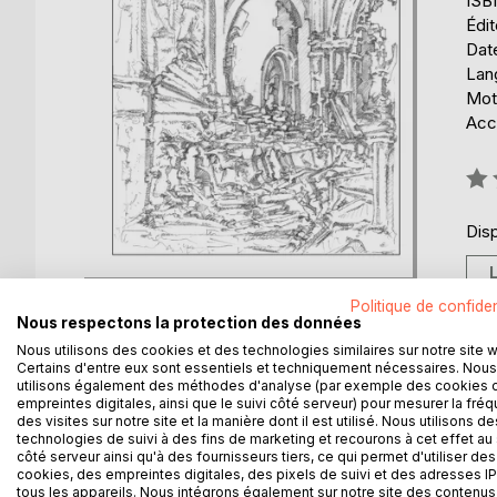
ISB
Édi
Date
Lang
Mots
Acce
Éval
0%
Disp
Politique de confiden
Nous respectons la protection des données
Nous utilisons des cookies et des technologies similaires sur notre site 
Certains d'entre eux sont essentiels et techniquement nécessaires. Nous
utilisons également des méthodes d'analyse (par exemple des cookies 
DESCRIPTION
AUTEUR(S)
CRITIQUES
empreintes digitales, ainsi que le suivi côté serveur) pour mesurer la fré
des visites sur notre site et la manière dont il est utilisé. Nous utilisons de
technologies de suivi à des fins de marketing et recourons à cet effet au 
Ce roman raconte l'histoire de Jean Salvator, arch
côté serveur ainsi qu'à des fournisseurs tiers, ce qui permet d'utiliser des
héritier et fils de Sissi, avec lequel il partage les
cookies, des empreintes digitales, des pixels de suivi et des adresses IP
tous les appareils. Nous intégrons également sur notre site des contenus 
Le récit débute une semaine avant le suicide de R