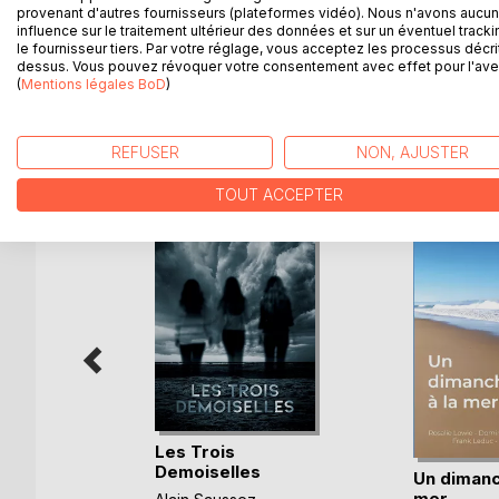
provenant d'autres fournisseurs (plateformes vidéo). Nous n'avons aucu
héros après son exil en Amérique du Sud où il conna
influence sur le traitement ultérieur des données et sur un éventuel tracki
réponse à sa quête.
le fournisseur tiers. Par votre réglage, vous acceptez les processus décri
dessus. Vous pouvez révoquer votre consentement avec effet pour l'aven
(
Mentions légales BoD
)
D’AUTRES TITRES À D
REFUSER
NON, AJUSTER
TOUT ACCEPTER
Les Trois
Demoiselles
Un dimanc
mer