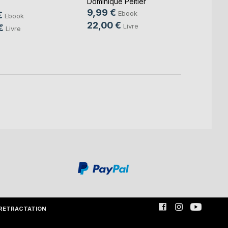
Sophie
Dominique Peltier
4,99
9,99 €
Ebook
€
Ebook
15,0
22,00 €
Livre
€
Livre
RETRACTATION