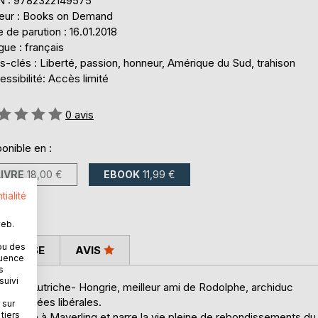
N : 9782322149575
teur : Books on Demand
 de parution : 16.01.2018
ue : français
-clés : Liberté, passion, honneur, Amérique du Sud, trahison
ssibilité: Accès limité
uation:
0
avis
onible en :
LIVRE
18,00 €
EBOOK
11,99 €
tialité
web.
ou des
 PRESSE
AVIS
quence
s
suivi
iduc d'Autriche- Hongrie, meilleur ami de Rodolphe, archiduc
 mêmes idées libérales.
 sur
tiers
odolphe à Mayerling et narre la vie pleine de rebondissements du