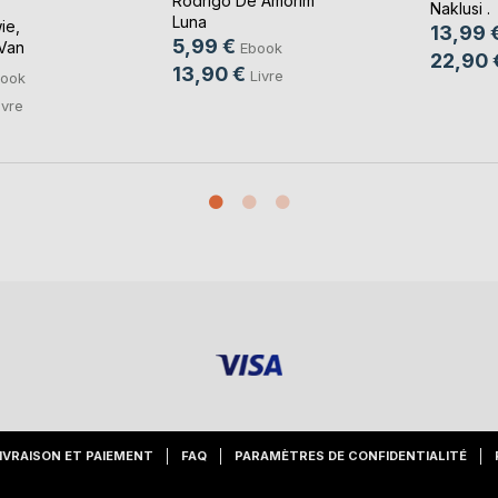
Rodrigo De Amorim
Naklusi .
Luna
ie
,
13,99 
5,99 €
Van
Ebook
22,90 
13,90 €
Livre
ook
ivre
IVRAISON ET PAIEMENT
FAQ
PARAMÈTRES DE CONFIDENTIALITÉ