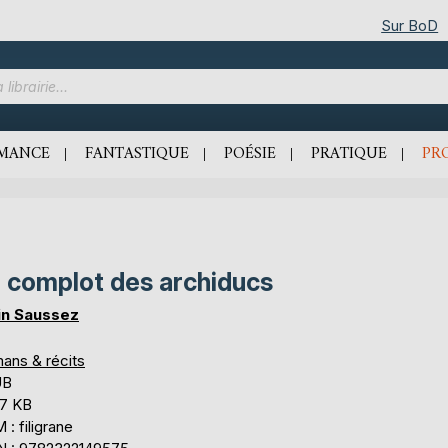
Sur BoD
MANCE
FANTASTIQUE
POÉSIE
PRATIQUE
PR
 complot des archiducs
in Saussez
ans & récits
UB
,7 KB
: filigrane