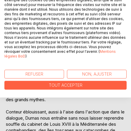
côté serveur) pour mesurer la fréquence des visites sur notre site et la
manière dont il est utilisé. Nous utilisons des technologies de suivi à
1815. Louis XVIII rétabli sur le trône se heurte à une
des fins de marketing et recourons à cet effet au suivi côté serveur
ainsi qu'à des fournisseurs tiers, ce qui permet d'utiliser des cookies,
opposition dont l'Empereur, relégué à l'île d'Elbe, songe
des empreintes digitales, des pixels de suivi et des adresses IP sur
déjà à profiter. Dans Marseille livrée à la discorde civile, le
tous les appareils. Nous intégrons également sur notre site des
moment est propice aux règlements de comptes politiques
contenus tiers provenant d'autres fournisseurs (plateformes vidéo).
Nous n'avons aucune influence sur le traitement ultérieur des données
ou privés. C'est ainsi que le marin Edmond Dantès, à la
et sur un éventuel tracking par le fournisseur tiers. Par votre réglage,
veille de son mariage, se retrouve, sans savoir pourquoi,
vous acceptez les processus décrits ci-dessus. Vous pouvez
arrêté et conduit au château d'If...
révoquer votre consentement avec effet pour l'avenir. (
Mentions
légales BoD
)
Paru en 1844-1846, Le Comte de Monte-Cristo connut un
succès qui ne s'est pas démenti, ce qui en fait une des
REFUSER
NON, AJUSTER
oeuvres les plus populaires de la littérature mondiale.
L'abbé Faria, l'évasion inouïe, le trésor grâce auquel les
TOUT ACCEPTER
bons seront récompensés et les traîtres punis le fabuleux
destin d'Edmond Dantès possède la simplicité et la force
des grands mythes.
Conteur éblouissant, aussi à l'aise dans l'action que dans le
dialogue, Dumas nous entraîne sans nous laisser reprendre
souffle du cabinet de Louis XVIII à la Méditerranée des
contrebandiers, des îles toscanes aux catacombes de