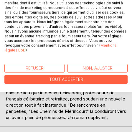
manière dont il est utilisé. Nous utilisons des technologies de suivi à
des fins de marketing et recourons à cet effet au suivi côté serveur
ainsi qu'à des fournisseurs tiers, ce qui permet d'utiliser des cookies,
des empreintes digitales, des pixels de suivi et des adresses IP sur
tous les appareils. Nous intégrons également sur notre site des
contenus tiers provenant d'autres fournisseurs (plateformes vidéo).
Nous n'avons aucune influence sur le traitement ultérieur des données
et sur un éventuel tracking par le fournisseur tiers. Par votre réglage,
vous acceptez les processus décrits ci-dessus. Vous pouvez
DESCRIPTION
révoquer votre consentement avec effet pour l'avenir. (
Mentions
légales BoD
)
Le Couvent des Cyprès...une maison pleine de vie, ouverte
et dynamique. Des personnages attachants y vivent de
REFUSER
NON, AJUSTER
multiples aventures : enquête policière pour retrouver
TOUT ACCEPTER
Roseline mystérieusement disparue, intrigues
psychologiques, improbables recherches...C'est aussi
dans ce lieu que le destin d'Élisabeth, professeure de
français célibataire et retraitée, prend soudain une nouvelle
direction tout à fait inattendue ! De rencontres en
péripéties, "Les Chemins de Mérincourt" la conduiront vers
un avenir plein de promesses. Un roman captivant.