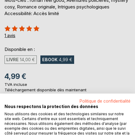
Mots-clés : roman feel good, Aventures policières, mystery
cosy, Romance originale, Intrigues psychologiques
Accessibilité: Accès limité
Évaluation:
100%
1
avis
Disponible en :
LIVRE
14,00 €
EBOOK
4,99 €
4,99 €
TVA incluse
Téléchargement disponible dès maintenant
Politique de confidentialité
Nous respectons la protection des données
AJOUTER AU PANIER
Nous utilisons des cookies et des technologies similaires sur notre
site web. Certains d'entre eux sont essentiels et techniquement
nécessaires. Nous utilisons également des méthodes d'analyse (par
Ajouter à ma liste d'envies
exemple des cookies ou des empreintes digitales, ainsi que le suivi
côté serveur) pour mesurer la fréquence des visites sur notre site et la
Laisser un avis