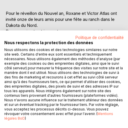
Pour le réveillon du Nouvel an, Roxane et Victor Atlas ont
invité onze de leurs amis pour une fête au ranch dans le
Dakota du Nord.
Roxane qui est actrice, est connue pour ses soirées
exaltantes et les treize convives s'amusent et profitent du
Politique de confidentialité
Nous respectons la protection des données
moment.
Victor Atlas, qui est juge d'instance doit aller travailler sur
Nous utilisons des cookies et des technologies similaires sur notre
site web. Certains d'entre eux sont essentiels et techniquement
un dossier dans son bureau qu'il a à son domicile. Le
nécessaires. Nous utilisons également des méthodes d'analyse (par
lendemain matin il est retrouvé mort sur sa chaise. Les
exemple des cookies ou des empreintes digitales, ainsi que le suivi
invités deviennent tous des suspects.
côté serveur) pour mesurer la fréquence des visites sur notre site et la
manière dont il est utilisé. Nous utilisons des technologies de suivi à
Le duo de choc composé de Jude Mark et Maya Foster,
des fins de marketing et recourons à cet effet au suivi côté serveur
chargé de l'enquête. Maya est très reconnue dans son
ainsi qu'à des fournisseurs tiers, ce qui permet d'utiliser des cookies,
travail , et Jude a des compétences indéniables dans la
des empreintes digitales, des pixels de suivi et des adresses IP sur
tous les appareils. Nous intégrons également sur notre site des
recherche d'indices et leur analyse. Ils s'entendent bien et
contenus tiers provenant d'autres fournisseurs (plateformes vidéo).
se taquinent continuellement.
Nous n'avons aucune influence sur le traitement ultérieur des données
Tous les suspects vont être interrogés. Leurs profils sont
et sur un éventuel tracking par le fournisseur tiers. Par votre réglage,
très différents et beaucoup ont un mobile pour le meurtre
vous acceptez les processus décrits ci-dessus. Vous pouvez
révoquer votre consentement avec effet pour l'avenir. (
Mentions
de leur soi-disant ami.
légales BoD
)
Ce roman sous forme d'enquête policière nous donne à
voir une galerie de personnages hauts en couleur. Le