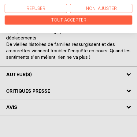
suspense est au rendez-vous et les enquêteurs iront de
REFUSER
NON, AJUSTER
fausses pistes en découvertes jusqu'à la résolution finale.
Dans ce monde où la téléportation existe , les recherches
TOUT ACCEPTER
et les interrogatoires sont complexes à mener et le duo
d'enquêteurs ne ménage pas son acharnement et ses
déplacements.
De vieilles histoires de familles ressurgissent et des
amourettes viennent troubler l'enquête en cours. Quand les
sentiments s'en mêlent, rien ne va plus !
AUTEUR(S)
CRITIQUES PRESSE
AVIS