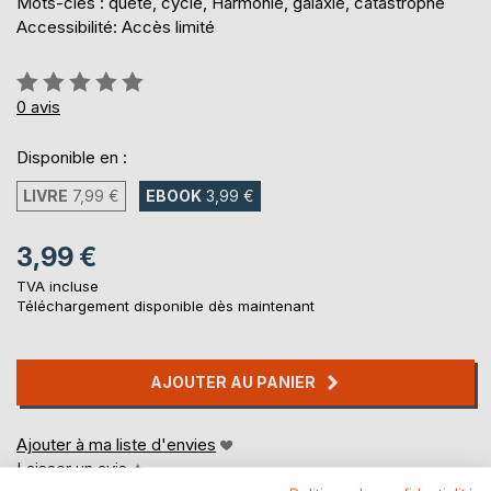
Mots-clés : quête, cycle, Harmonie, galaxie, catastrophe
Accessibilité: Accès limité
Évaluation:
0%
0
avis
Disponible en :
LIVRE
7,99 €
EBOOK
3,99 €
3,99 €
TVA incluse
Téléchargement disponible dès maintenant
AJOUTER AU PANIER
Ajouter à ma liste d'envies
Laisser un avis