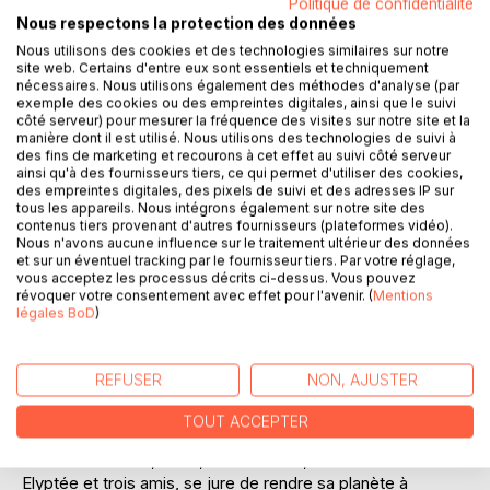
Politique de confidentialité
Nous respectons la protection des données
Nous utilisons des cookies et des technologies similaires sur notre
site web. Certains d'entre eux sont essentiels et techniquement
nécessaires. Nous utilisons également des méthodes d'analyse (par
exemple des cookies ou des empreintes digitales, ainsi que le suivi
côté serveur) pour mesurer la fréquence des visites sur notre site et la
manière dont il est utilisé. Nous utilisons des technologies de suivi à
DESCRIPTION
des fins de marketing et recourons à cet effet au suivi côté serveur
ainsi qu'à des fournisseurs tiers, ce qui permet d'utiliser des cookies,
des empreintes digitales, des pixels de suivi et des adresses IP sur
Au coeur du 26e univers, qui pourrait être le nôtre, la
tous les appareils. Nous intégrons également sur notre site des
contenus tiers provenant d'autres fournisseurs (plateformes vidéo).
planète Orsina, où la vie était exquise depuis que
Nous n'avons aucune influence sur le traitement ultérieur des données
l’Harmonie, venue d’on ne sait où, la baignait, ne connaissait
et sur un éventuel tracking par le fournisseur tiers. Par votre réglage,
ni la maladie, ni la vieillesse, ni la mort… Ses habitants
vous acceptez les processus décrits ci-dessus. Vous pouvez
révoquer votre consentement avec effet pour l'avenir. (
Mentions
l’avaient rebaptisée « la planète Harmonie ».
légales BoD
)
Pourtant, brutalement, les fils de l’Harmonie sont brisés, et
survient la catastrophe : l’Inharmonie, qui apporte avec elle
REFUSER
NON, AJUSTER
l’horreur et la mort. Sur la planète, tout est cassé, distordu,
grotesque, tout n’est plus que laideur…
TOUT ACCEPTER
Mais un musicien, Gorik, se dresse et, avec sa bien-aimée
Elyptée et trois amis, se jure de rendre sa planète à