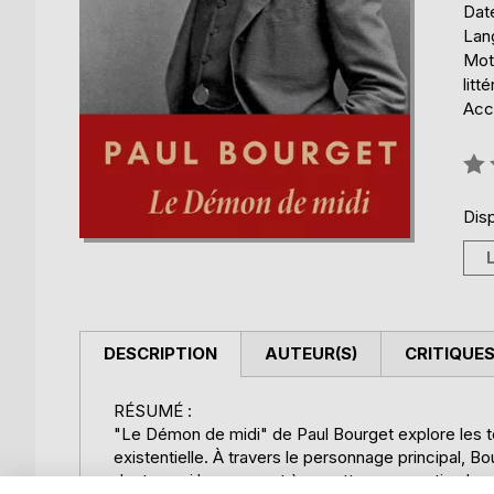
Date
Lang
Mots
litt
Acce
Éval
0%
Disp
DESCRIPTION
AUTEUR(S)
CRITIQUES
RÉSUMÉ :
"Le Démon de midi" de Paul Bourget explore les t
existentielle. À travers le personnage principal, Bo
doutes qui le poussent à remettre en question le