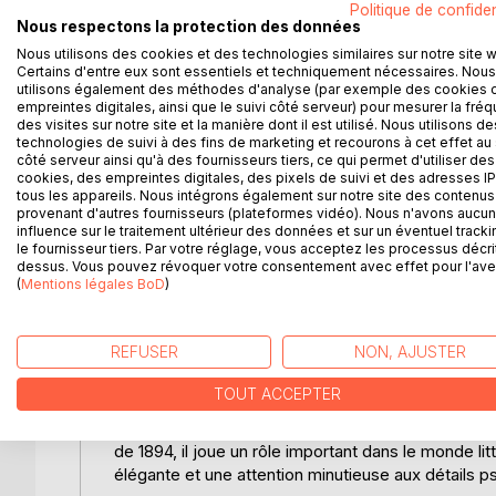
la fidélité, du vieillissement et des illusions perdu
Politique de confiden
Nous respectons la protection des données
entraîné dans une spirale de réflexions et de remi
Nous utilisons des cookies et des technologies similaires sur notre site 
et psychologiques complexes. Bourget, avec une p
Certains d'entre eux sont essentiels et techniquement nécessaires. Nous
le lecteur à s'interroger sur les choix de vie, les 
utilisons également des méthodes d'analyse (par exemple des cookies 
en introspections et en nuances, capte l'essenc
empreintes digitales, ainsi que le suivi côté serveur) pour mesurer la fré
confronté à un moment charnière de sa vie. À traver
des visites sur notre site et la manière dont il est utilisé. Nous utilisons de
technologies de suivi à des fins de marketing et recourons à cet effet au 
quête incessante de sens qui caractérisent l'exp
côté serveur ainsi qu'à des fournisseurs tiers, ce qui permet d'utiliser des
cookies, des empreintes digitales, des pixels de suivi et des adresses IP
__________________________________________
tous les appareils. Nous intégrons également sur notre site des contenus 
provenant d'autres fournisseurs (plateformes vidéo). Nous n'avons aucu
influence sur le traitement ultérieur des données et sur un éventuel tracki
BIOGRAPHIE DE L'AUTEUR :
le fournisseur tiers. Par votre réglage, vous acceptez les processus décri
Paul Bourget, né le 2 septembre 1852 à Amiens et
dessus. Vous pouvez révoquer votre consentement avec effet pour l'aven
(
Mentions légales BoD
)
emblématique de la littérature française du XIXe si
les lettres, influencé par les courants littéraire
mais c'est en tant que romancier et essayiste qu
REFUSER
NON, AJUSTER
une profonde analyse psychologique, souvent cent
personnages. Parmi ses oeuvres les plus connues f
TOUT ACCEPTER
talent pour explorer les complexités de l'âme hum
où il examine les influences littéraires et philos
de 1894, il joue un rôle important dans le monde li
élégante et une attention minutieuse aux détails p