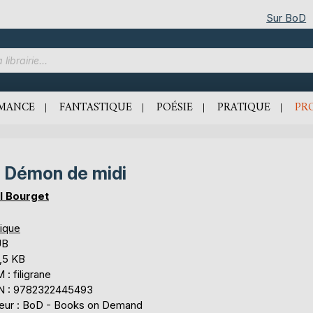
Sur BoD
MANCE
FANTASTIQUE
POÉSIE
PRATIQUE
PR
 Démon de midi
l Bourget
tique
UB
,5 KB
: filigrane
N : 9782322445493
teur : BoD - Books on Demand