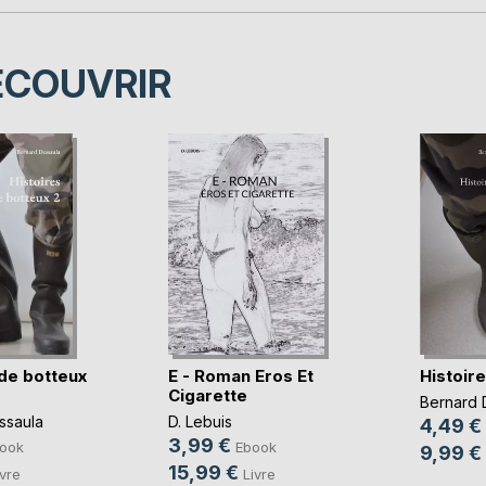
ÉCOUVRIR
 de botteux
E - Roman Eros Et
Histoir
Cigarette
Bernard 
ssaula
D. Lebuis
4,49 €
3,99 €
ook
Ebook
9,99 €
15,99 €
ivre
Livre