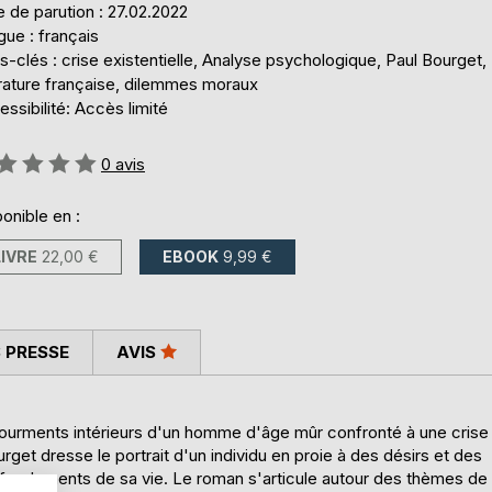
 de parution : 27.02.2022
ue : français
-clés : crise existentielle, Analyse psychologique, Paul Bourget,
érature française, dilemmes moraux
ssibilité: Accès limité
uation:
0
avis
onible en :
LIVRE
22,00 €
EBOOK
9,99 €
 PRESSE
AVIS
ourments intérieurs d'un homme d'âge mûr confronté à une crise
urget dresse le portrait d'un individu en proie à des désirs et des
s fondements de sa vie. Le roman s'articule autour des thèmes de