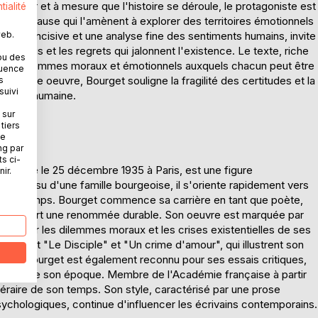
es. Au fur et à mesure que l'histoire se déroule, le protagoniste est
tialité
ses en cause qui l'amènent à explorer des territoires émotionnels
web.
lume incisive et une analyse fine des sentiments humains, invite
compromis et les regrets qui jalonnent l'existence. Le texte, riche
ou des
e des dilemmes moraux et émotionnels auxquels chacun peut être
quence
s cette oeuvre, Bourget souligne la fragilité des certitudes et la
s
suivi
érience humaine.
 sur
tiers
ne
ng par
ts ci-
 décédé le 25 décembre 1935 à Paris, est une figure
ir.
ècle. Issu d'une famille bourgeoise, il s'oriente rapidement vers
s de son temps. Bourget commence sa carrière en tant que poète,
'il acquiert une renommée durable. Son oeuvre est marquée par
rée sur les dilemmes moraux et les crises existentielles de ses
igurent "Le Disciple" et "Un crime d'amour", qui illustrent son
aine. Bourget est également reconnu pour ses essais critiques,
ophiques de son époque. Membre de l'Académie française à partir
ttéraire de son temps. Son style, caractérisé par une prose
sychologiques, continue d'influencer les écrivains contemporains.