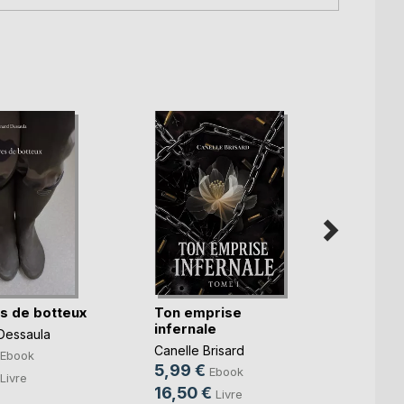
es de botteux
Ton emprise
Keyna
infernale
toujo
Dessaula
Canelle Brisard
Lénaïg
Ebook
5,99 €
15,9
Ebook
Livre
16,50 €
21,9
Livre