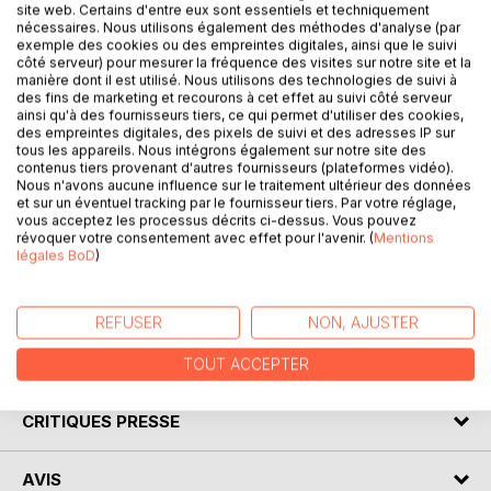
site web. Certains d'entre eux sont essentiels et techniquement
nécessaires. Nous utilisons également des méthodes d'analyse (par
DESCRIPTION
exemple des cookies ou des empreintes digitales, ainsi que le suivi
côté serveur) pour mesurer la fréquence des visites sur notre site et la
manière dont il est utilisé. Nous utilisons des technologies de suivi à
À la suite d'un étrange cauchemar, la vie de Gwenvael
des fins de marketing et recourons à cet effet au suivi côté serveur
bascule. Contraint de fuir l'orphelinat où il vit depuis
ainsi qu'à des fournisseurs tiers, ce qui permet d'utiliser des cookies,
des empreintes digitales, des pixels de suivi et des adresses IP sur
toujours, le jeune homme tente de donner un sens aux
tous les appareils. Nous intégrons également sur notre site des
mystérieuses paroles prononcées par le directeur de
contenus tiers provenant d'autres fournisseurs (plateformes vidéo).
l'institut juste avant son départ : « Trouve Calypso ».
Nous n'avons aucune influence sur le traitement ultérieur des données
et sur un éventuel tracking par le fournisseur tiers. Par votre réglage,
Lorsqu'il est attaqué par une horde d'hommes des bois et
vous acceptez les processus décrits ci-dessus. Vous pouvez
capturé par un redoutable guerrier, Gwenvael comprend
révoquer votre consentement avec effet pour l'avenir. (
Mentions
qu'il a franchi les portes d'un autre monde.
légales BoD
)
Et s'il n'avait pas toujours vécu à l'orphelinat ?
S'il était Celui qu'ils attendaient tous ?
REFUSER
NON, AJUSTER
AUTEUR(S)
TOUT ACCEPTER
CRITIQUES PRESSE
AVIS