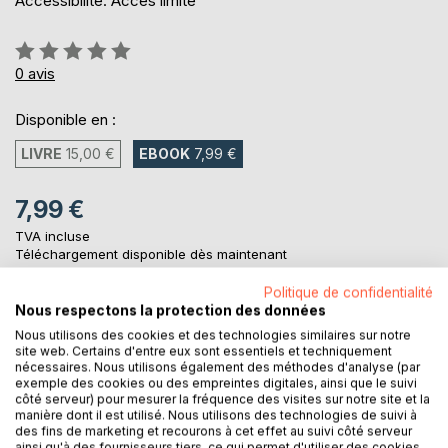
Accessibilité: Accès limité
Évaluation:
0%
0
avis
Disponible en :
LIVRE
15,00 €
EBOOK
7,99 €
7,99 €
TVA incluse
Téléchargement disponible dès maintenant
Politique de confidentialité
Nous respectons la protection des données
AJOUTER AU PANIER
Nous utilisons des cookies et des technologies similaires sur notre
site web. Certains d'entre eux sont essentiels et techniquement
nécessaires. Nous utilisons également des méthodes d'analyse (par
Ajouter à ma liste d'envies
exemple des cookies ou des empreintes digitales, ainsi que le suivi
côté serveur) pour mesurer la fréquence des visites sur notre site et la
Laisser un avis
manière dont il est utilisé. Nous utilisons des technologies de suivi à
des fins de marketing et recourons à cet effet au suivi côté serveur
ainsi qu'à des fournisseurs tiers, ce qui permet d'utiliser des cookies,