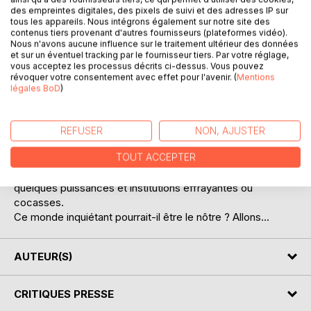
des empreintes digitales, des pixels de suivi et des adresses IP sur
tous les appareils. Nous intégrons également sur notre site des
contenus tiers provenant d'autres fournisseurs (plateformes vidéo).
Nous n'avons aucune influence sur le traitement ultérieur des données
et sur un éventuel tracking par le fournisseur tiers. Par votre réglage,
vous acceptez les processus décrits ci-dessus. Vous pouvez
DESCRIPTION
révoquer votre consentement avec effet pour l'avenir. (
Mentions
légales BoD
)
Le lecteur découvrira ici un monde où s’agitent, entre
autres, un romancier raté doublé d’un amoureux transi, une
REFUSER
NON, AJUSTER
documentaliste qui en a vu d’autres, un politicien somme
TOUT ACCEPTER
toute assez banal, une journaliste très… journaliste et un
libelliste réactionnaire. Il fera aussi la connaissance de
quelques puissances et institutions effrayantes ou
cocasses.
Ce monde inquiétant pourrait-il être le nôtre ? Allons…
AUTEUR(S)
CRITIQUES PRESSE