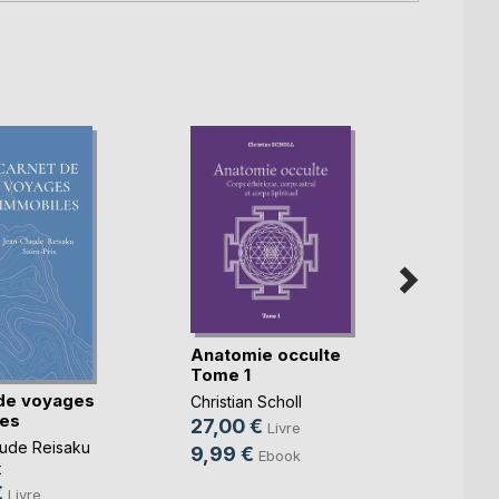
Anatomie occulte
Toujo
Tome 1
de voyages
Audre
Christian Scholl
es
20,0
27,00 €
Livre
ude Reisaku
9,99
9,99 €
Ebook
x
€
Livre