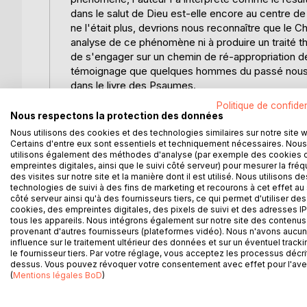
dans le salut de Dieu est-elle encore au centre de 
ne l'était plus, devrions nous reconnaître que le C
analyse de ce phénomène ni à produire un traité th
de s'engager sur un chemin de ré-appropriation d
témoignage que quelques hommes du passé nous ont
dans le livre des Psaumes.
Politique de confiden
Qu'est-ce que les psaumes nous disent du vécu d
Nous respectons la protection des données
Nous utilisons des cookies et des technologies similaires sur notre site 
Qui sauve ? Pourquoi ? Comment ? Devons-nous cr
Certains d'entre eux sont essentiels et techniquement nécessaires. Nous
utilisons également des méthodes d'analyse (par exemple des cookies 
inconstance ? Nos larmes ont-elles la capacité à 
empreintes digitales, ainsi que le suivi côté serveur) pour mesurer la fré
abandonner au néant de la mort ? Autant de questio
des visites sur notre site et la manière dont il est utilisé. Nous utilisons de
debout sur le parvis du Temple de Jérusalem, ne q
technologies de suivi à des fins de marketing et recourons à cet effet au 
côté serveur ainsi qu'à des fournisseurs tiers, ce qui permet d'utiliser des
réponse. Face à leur désarrois, il revint à quelque
cookies, des empreintes digitales, des pixels de suivi et des adresses IP
fréquentation de l'Écriture, d'y répondre en rédigea
tous les appareils. Nous intégrons également sur notre site des contenus 
nommées "psaumes". Ces dernières étaient données 
provenant d'autres fournisseurs (plateformes vidéo). Nous n'avons aucu
entretiens avec leur Seigneur et un lieu de repos 
influence sur le traitement ultérieur des données et sur un éventuel tracki
le fournisseur tiers. Par votre réglage, vous acceptez les processus décri
de la quête spirituelle de ceux qui les ont reçus 
dessus. Vous pouvez révoquer votre consentement avec effet pour l'aven
l'homme et la femme d'aujourd'hui peuvent diffici
(
Mentions légales BoD
)
interrogations.