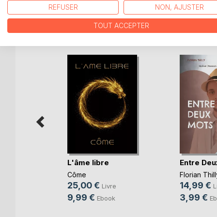
REFUSER
NON, AJUSTER
TOUT ACCEPTER
D’AUTRES TITRES À D
L'âme libre
Entre Deu
es
Côme
Florian Thill
25,00 €
14,99 €
Livre
L
re
9,99 €
3,99 €
Ebook
Eb
k