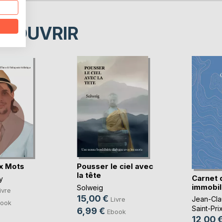
ÉCOUVRIR
x Mots
Pousser le ciel avec
la tête
Carnet 
y
immobil
Solweig
ivre
15,00 €
Jean-Cla
Livre
ook
Saint-Pri
6,99 €
Ebook
12,00 