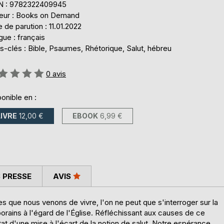
N : 9782322409945
teur : Books on Demand
 de parution : 11.01.2022
ue : français
-clés : Bible, Psaumes, Rhétorique, Salut, hébreu
uation:
0
avis
onible en :
LIVRE
12,00 €
EBOOK
6,99 €
 PRESSE
AVIS
s que nous venons de vivre, l'on ne peut que s'interroger sur la
rains à l'égard de l'Église. Réfléchissant aux causes de ce
at d'une mise à l'écart de la notion de salut. Notre espérance