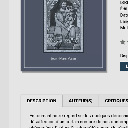
ISB
Édi
Date
Lang
Mots
Éval
0%
Disp
DESCRIPTION
AUTEUR(S)
CRITIQUES
En tournant notre regard sur les quelques décennie
désaffection d'un certain nombre de nos contempo
phénomène, l'auteur l'a interprété comme le résult