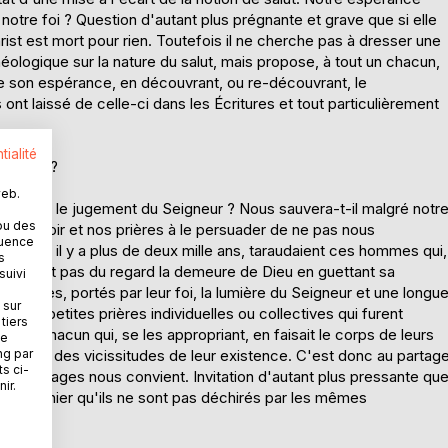
notre foi ? Question d'autant plus prégnante et grave que si elle
hrist est mort pour rien. Toutefois il ne cherche pas à dresser une
éologique sur la nature du salut, mais propose, à tout un chacun,
e son espérance, en découvrant, ou re-découvrant, le
 laissé de celle-ci dans les Écritures et tout particulièrement
tialité
u salut ?
web.
aindre le jugement du Seigneur ? Nous sauvera-t-il malgré notr
ou des
l'émouvoir et nos prières à le persuader de ne pas nous
quence
ns qui, il y a plus de deux mille ans, taraudaient ces hommes qui,
s
uittaient pas du regard la demeure de Dieu en guettant sa
suivi
s hommes, portés par leur foi, la lumière du Seigneur et une longu
 sur
nt de petites prières individuelles ou collectives qui furent
tiers
à chacun qui, se les appropriant, en faisait le corps de leurs
ne
au milieu des vicissitudes de leur existence. C'est donc au partag
ng par
ts ci-
que ces pages nous convient. Invitation d'autant plus pressante qu
ir.
lement nier qu'ils ne sont pas déchirés par les mêmes