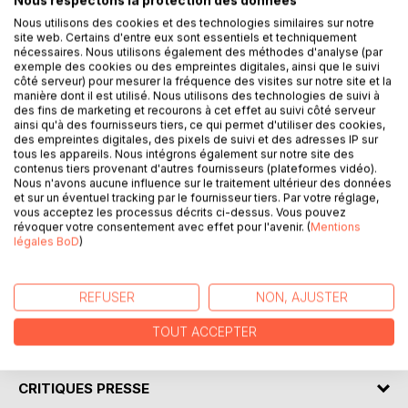
Nous respectons la protection des données
Nous utilisons des cookies et des technologies similaires sur notre
site web. Certains d'entre eux sont essentiels et techniquement
nécessaires. Nous utilisons également des méthodes d'analyse (par
exemple des cookies ou des empreintes digitales, ainsi que le suivi
DESCRIPTION
côté serveur) pour mesurer la fréquence des visites sur notre site et la
manière dont il est utilisé. Nous utilisons des technologies de suivi à
des fins de marketing et recourons à cet effet au suivi côté serveur
ainsi qu'à des fournisseurs tiers, ce qui permet d'utiliser des cookies,
de jean hier à Benoit aujourd'hui, fils frères cousins
des empreintes digitales, des pixels de suivi et des adresses IP sur
qu'importe, ils avaient tous amené leurs pierres à la
tous les appareils. Nous intégrons également sur notre site des
contenus tiers provenant d'autres fournisseurs (plateformes vidéo).
construction de cet immense propriété le domaine des
Nous n'avons aucune influence sur le traitement ultérieur des données
terre du haut. guidés par les saisons, les aléas et l'amour
et sur un éventuel tracking par le fournisseur tiers. Par votre réglage,
bien sûr, ils avaient fait front supporté la guerre et avancé
vous acceptez les processus décrits ci-dessus. Vous pouvez
révoquer votre consentement avec effet pour l'avenir. (
Mentions
conduit par une destinée qui les poussait toujours à
légales BoD
)
avancer
ici le troisième volet de la série et le dernier qui conclu une
véritable aventure humaine
REFUSER
NON, AJUSTER
TOUT ACCEPTER
AUTEUR(S)
CRITIQUES PRESSE