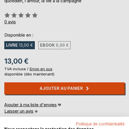
quotidien, l'amour, la vie a la campagne
Évaluation:
0%
0
avis
Disponible en :
LIVRE
13,00 €
EBOOK
8,99 €
13,00 €
TVA incluse /
Envoi en sus
disponible (dès maintenant)
AJOUTER AU PANIER
Ajouter à ma liste d'envies
Laisser un avis
Politique de confidentialité