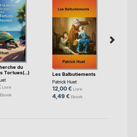
cherche du
 Tortues(...)
Les Balbutiements
Ganaë
fantô
uet
Patrick Huet
Reine
€
Livre
12,00 €
Patric
Livre
12,0
Ebook
4,49 €
Ebook
5,49