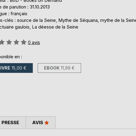
teur : BoD - Books on Demand
 de parution : 31.10.2013
ue : français
s-clés : source de la Seine, Mythe de Séquana, mythe de la Sein
tuaire gaulois, La déesse de la Seine
uation:
0
avis
onible en :
LIVRE
15,00 €
EBOOK
11,99 €
 PRESSE
AVIS