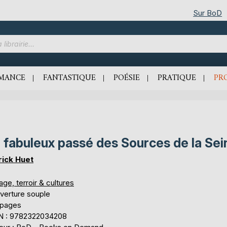
Sur BoD
MANCE
FANTASTIQUE
POÉSIE
PRATIQUE
PR
 fabuleux passé des Sources de la Sei
rick Huet
ge, terroir & cultures
verture souple
 pages
N : 9782322034208