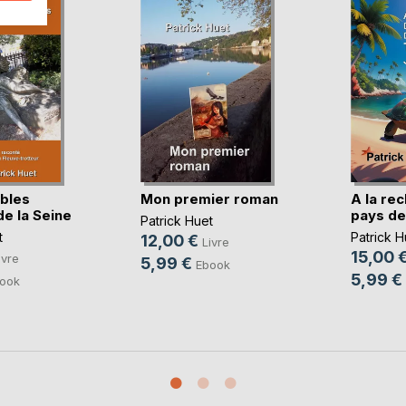
ables
Mon premier roman
A la re
de la Seine
pays des
Patrick Huet
t
Patrick H
12,00 €
Livre
15,00 
ivre
5,99 €
Ebook
5,99 €
ook