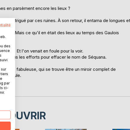
ines en parsèment encore les lieux ?
il fut intrigué par ces ruines. À son retour, il entama de longues e
tialité
a Seine. Mais ce qu'il en était des lieux au temps des Gaulois
web.
ou des
Seine. Et l'on venait en foule pour la voir.
quence
s
es. Et tous les efforts pour effacer le nom de Séquana.
suivi
 histoire fabuleuse, qui se trouve être un miroir complet de
 sur
tiers
e la Gaule.
ne
ng par
façon.
ts ci-
ir.
ÉCOUVRIR