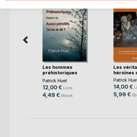
Les hommes
Les vérit
préhistoriques
héroïnes 
pied du
étaient-(...)
 mer
Patrick Hue
Patrick Huet
14,00 €
12,00 €
L
Livre
5,99 €
4,49 €
Eb
e
Ebook
k