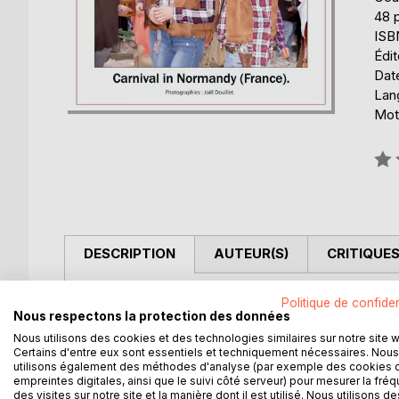
48 
ISB
Édi
Date
Lang
Mot
Éval
0%
DESCRIPTION
AUTEUR(S)
CRITIQUES
Le carnaval de Granville se déroule chaque année
Politique de confiden
Nous respectons la protection des données
par moments survoltée avec les puissantes sonos 
bals, des tonnes de confettis, des carnavaliers imag
Nous utilisons des cookies et des technologies similaires sur notre site 
Certains d'entre eux sont essentiels et techniquement nécessaires. Nous
patrimoine culturel et immatériel de l'humanité de 
utilisons également des méthodes d'analyse (par exemple des cookies 
les départs des terre-neuviers avaient lieu aux ale
empreintes digitales, ainsi que le suivi côté serveur) pour mesurer la fré
prendre la mer.
des visites sur notre site et la manière dont il est utilisé. Nous utilisons de