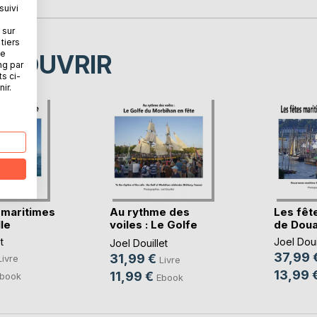
suivi
 sur
tiers
ne
ÉCOUVRIR
ng par
ts ci-
ir.
 maritimes
Au rythme des
Les fêt
le
voiles : Le Golfe
de Dou
du(...)
t
Joel Doui
Joel Douillet
37,99 
31,99 €
Livre
Livre
13,99 
11,99 €
book
Ebook