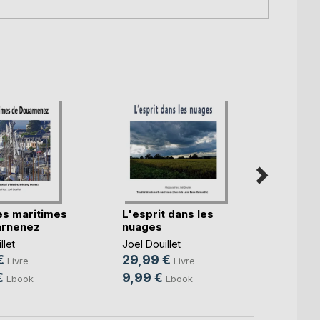
es maritimes
L'esprit dans les
Carol
arnenez
nuages
Jullou
cie(...)
llet
Joel Douillet
Joel Do
€
29,99 €
29,9
Livre
Livre
€
9,99 €
9,99
Ebook
Ebook