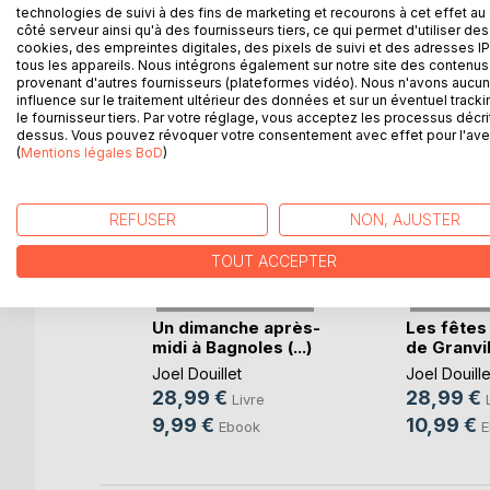
technologies de suivi à des fins de marketing et recourons à cet effet au 
côté serveur ainsi qu'à des fournisseurs tiers, ce qui permet d'utiliser des
cookies, des empreintes digitales, des pixels de suivi et des adresses IP
tous les appareils. Nous intégrons également sur notre site des contenus 
provenant d'autres fournisseurs (plateformes vidéo). Nous n'avons aucu
D’AUTRES TITRES À D
influence sur le traitement ultérieur des données et sur un éventuel tracki
le fournisseur tiers. Par votre réglage, vous acceptez les processus décri
dessus. Vous pouvez révoquer votre consentement avec effet pour l'aven
(
Mentions légales BoD
)
REFUSER
NON, AJUSTER
TOUT ACCEPTER
 de la
Un dimanche après-
Les fêtes
olf(...)
midi à Bagnoles (...)
de Granvil
Joel Douillet
Joel Douille
28,99 €
28,99 €
re
Livre
9,99 €
10,99 €
ok
Ebook
E