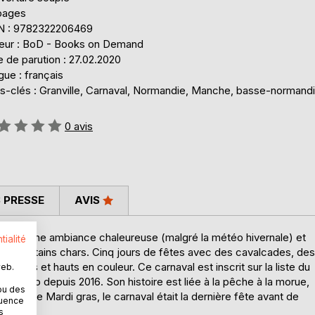
pages
N : 9782322206469
teur : BoD - Books on Demand
 de parution : 27.02.2020
ue : français
s-clés : Granville, Carnaval, Normandie, Manche, basse-normand
uation:
0
avis
 PRESSE
AVIS
, dans une ambiance chaleureuse (malgré la météo hivernale) et
tialité
de certains chars. Cinq jours de fêtes avec des cavalcades, des
inatifs et hauts en couleur. Ce carnaval est inscrit sur la liste du
web.
l'Unesco depuis 2016. Son histoire est liée à la pêche à la morue,
ou des
ntours de Mardi gras, le carnaval était la dernière fête avant de
quence
s