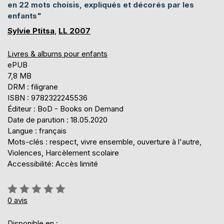
en 22 mots choisis, expliqués et décorés par les
enfants"
Sylvie Ptitsa
,
LL 2007
Livres & albums pour enfants
ePUB
7,8 MB
DRM : filigrane
ISBN : 9782322245536
Éditeur : BoD - Books on Demand
Date de parution : 18.05.2020
Langue : français
Mots-clés : respect, vivre ensemble, ouverture à l'autre,
Violences, Harcèlement scolaire
Accessibilité: Accès limité
Évaluation:
0%
0
avis
Disponible en :