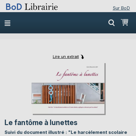
Sur BoD
Skip
Mon
to
Content
Lire un extrait
Skip
Skip
to
to
the
the
end
beginning
of
of
the
the
images
images
gallery
gallery
Le fantôme à lunettes
Suivi du document illustré : "Le harcèlement scolaire