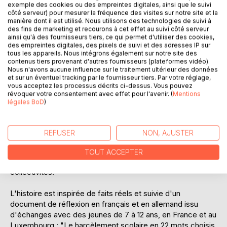
exemple des cookies ou des empreintes digitales, ainsi que le suivi
côté serveur) pour mesurer la fréquence des visites sur notre site et la
manière dont il est utilisé. Nous utilisons des technologies de suivi à
"Le fantôme à lunettes" fait partie d'un kit éducatif réalisé
des fins de marketing et recourons à cet effet au suivi côté serveur
collectivement entre la France, le Luxembourg et le
ainsi qu'à des fournisseurs tiers, ce qui permet d'utiliser des cookies,
Canada pour inviter enfants et adultes à un échange autour
des empreintes digitales, des pixels de suivi et des adresses IP sur
tous les appareils. Nous intégrons également sur notre site des
du respect de l'autre et des valeurs du vivre ensemble.
contenus tiers provenant d'autres fournisseurs (plateformes vidéo).
Le héros y est confronté au harcèlement et à la violence
Nous n'avons aucune influence sur le traitement ultérieur des données
scolaire, mais aussi, plus largement, aux préjugés, à
et sur un éventuel tracking par le fournisseur tiers. Par votre réglage,
vous acceptez les processus décrits ci-dessus. Vous pouvez
l'exclusion et au racisme.
révoquer votre consentement avec effet pour l'avenir. (
Mentions
légales BoD
)
Le kit complet comprend l'histoire (en livre et en audio), 3
chansons avec leur karaoké (paroles et musique), des
jeux, un clip vidéo et un document audio enregistré avec
REFUSER
NON, AJUSTER
"les voix du livre", une famille qui a vécu le harcèlement
scolaire.
TOUT ACCEPTER
Un jeu en ligne est également disponible pour les
collectivités.
L'histoire est inspirée de faits réels et suivie d'un
document de réflexion en français et en allemand issu
d'échanges avec des jeunes de 7 à 12 ans, en France et au
Luxembourg : "Le harcèlement scolaire en 22 mots choisis,