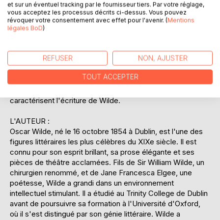
et sur un éventuel tracking par le fournisseur tiers. Par votre réglage,
moeurs victoriennes et explorer les thèmes de la
vous acceptez les processus décrits ci-dessus. Vous pouvez
rédemption et du pardon. En plus de cette histoire
révoquer votre consentement avec effet pour l'avenir. (
Mentions
principale, le recueil comprend d'autres contes tels que
légales BoD
)
"Le crime de Lord Arthur Savile" et "Le Sphinx sans
secret", qui continuent de démontrer le talent de Wilde
REFUSER
NON, AJUSTER
pour l'ironie et la narration captivante. Chaque conte offre
une réflexion sur la nature humaine, les conventions
TOUT ACCEPTER
sociales et la dualité entre l'apparence et la réalité, le tout
avec une prose élégante et un humour subtil qui
caractérisent l'écriture de Wilde.
L'AUTEUR :
Oscar Wilde, né le 16 octobre 1854 à Dublin, est l'une des
figures littéraires les plus célèbres du XIXe siècle. Il est
connu pour son esprit brillant, sa prose élégante et ses
pièces de théâtre acclamées. Fils de Sir William Wilde, un
chirurgien renommé, et de Jane Francesca Elgee, une
poétesse, Wilde a grandi dans un environnement
intellectuel stimulant. Il a étudié au Trinity College de Dublin
avant de poursuivre sa formation à l'Université d'Oxford,
où il s'est distingué par son génie littéraire. Wilde a