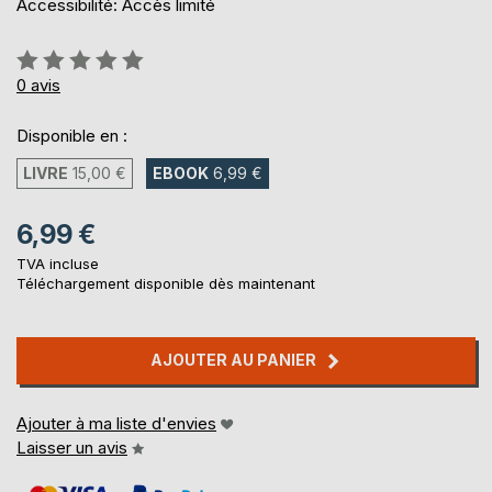
Accessibilité: Accès limité
Évaluation:
0%
0
avis
Disponible en :
LIVRE
15,00 €
EBOOK
6,99 €
6,99 €
TVA incluse
Téléchargement disponible dès maintenant
AJOUTER AU PANIER
Ajouter à ma liste d'envies
Laisser un avis