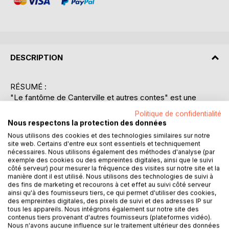
DESCRIPTION
RÉSUMÉ :
"Le fantôme de Canterville et autres contes" est une
oeuvre emblématique d'Oscar Wilde qui mêle habilement
Politique de confidentialité
humour, satire et éléments surnaturels. Le récit principal
Nous respectons la protection des données
suit la famille Otis, des Américains modernes et
Nous utilisons des cookies et des technologies similaires sur notre
pragmatiques, qui emménagent dans le vieux manoir
site web. Certains d'entre eux sont essentiels et techniquement
anglais de Canterville Chase, réputé hanté par le fantôme
nécessaires. Nous utilisons également des méthodes d'analyse (par
exemple des cookies ou des empreintes digitales, ainsi que le suivi
de Sir Simon de Canterville. Contrairement aux attentes, la
côté serveur) pour mesurer la fréquence des visites sur notre site et la
famille Otis ne se laisse pas impressionner par les
manière dont il est utilisé. Nous utilisons des technologies de suivi à
manifestations spectrales, traitant les apparitions avec un
des fins de marketing et recourons à cet effet au suivi côté serveur
ainsi qu'à des fournisseurs tiers, ce qui permet d'utiliser des cookies,
détachement presque comique. Le fantôme, habitué à
des empreintes digitales, des pixels de suivi et des adresses IP sur
effrayer les habitants, se retrouve déconcerté et même
tous les appareils. Nous intégrons également sur notre site des
ridiculisé par les intrépides Otis. Wilde utilise cette
contenus tiers provenant d'autres fournisseurs (plateformes vidéo).
Nous n'avons aucune influence sur le traitement ultérieur des données
confrontation entre tradition et modernité pour critiquer les