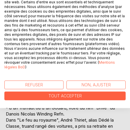
site web. Certains d'entre eux sont essentiels et techniquement
nécessaires. Nous utilisons également des méthodes d'analyse (par
exemple des cookies ou des empreintes digitales, ainsi que le suivi
côté serveur) pour mesurer la fréquence des visites sur notre site et la
manière dont il est utilisé. Nous utilisons des technologies de suivi à
des fins de marketing et recourons à cet effet au suivi côté serveur
DESCRIPTION
ainsi qu'à des fournisseurs tiers, ce qui permet d'utiliser des cookies,
des empreintes digitales, des pixels de suivi et des adresses IP sur
tous les appareils. Nous intégrons également sur notre site des
contenus tiers provenant d'autres fournisseurs (plateformes vidéo).
"Star" et "Le feu au royaume" sont deux polars parus en
Nous n'avons aucune influence sur le traitement ultérieur des données
2007 et 2012 chez L'écailler. Un diptyque très noir mettant
et sur un éventuel tracking par le fournisseur tiers. Par votre réglage,
vous acceptez les processus décrits ci-dessus. Vous pouvez
en scène un grand flic "à l'ancienne", Bourdeau, face à des
révoquer votre consentement avec effet pour l'avenir. (
Mentions
figures classiques du roman noir, autrement dit des putes,
légales BoD
)
des macs, des demi-sel et de vrais voyous, des flics, des
politiques corrompus. Voilà le background que Doubinsky,
plus connu pour ses livres d'anticipation, a voulu pour ses
REFUSER
NON, AJUSTER
polars. Si la facture est ultraclassique, l'écriture est très
sensible, comme une peinture à fleur de peau de
TOUT ACCEPTER
personnages mis en valeur à la façon - cinématographique
- d'un Truffaut ou d'un Godard, voire du film "Drive" du
Danois Nicolas Winding Refn.
Dans "Le feu au royaume", André Thiriet, alias Dédé la
Classe, truand rangé des voitures, a pris sa retraite en