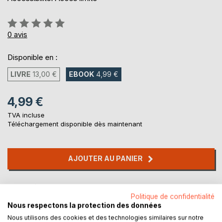
Évaluation:
0%
0
avis
Disponible en :
LIVRE
13,00 €
EBOOK
4,99 €
4,99 €
TVA incluse
Téléchargement disponible dès maintenant
AJOUTER AU PANIER
Ajouter à ma liste d'envies
Politique de confidentialité
Laisser un avis
Nous respectons la protection des données
Nous utilisons des cookies et des technologies similaires sur notre