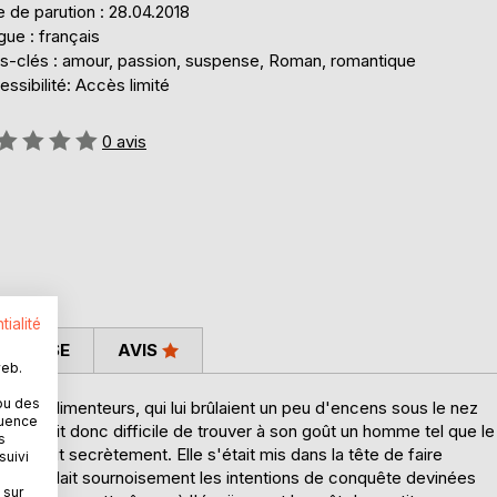
 de parution : 28.04.2018
ue : français
s-clés : amour, passion, suspense, Roman, romantique
ssibilité: Accès limité
uation:
0
avis
tialité
 PRESSE
AVIS
web.
ou des
, complimenteurs, qui lui brûlaient un peu d'encens sous le nez
quence
l lui était donc difficile de trouver à son goût un homme tel que le
s
patientait secrètement. Elle s'était mis dans la tête de faire
suivi
e secondait sournoisement les intentions de conquête devinées
 sur