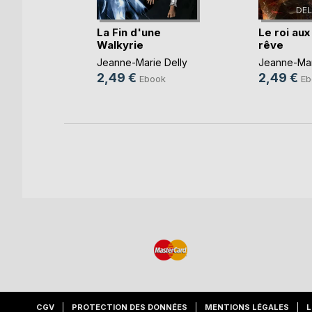
is-
La Fin d'une
Le roi aux
Walkyrie
rêve
 Delly
Jeanne-Marie Delly
Jeanne-Mar
2,49 €
2,49 €
k
Ebook
Eb
CGV
PROTECTION DES DONNÉES
MENTIONS LÉGALES
L