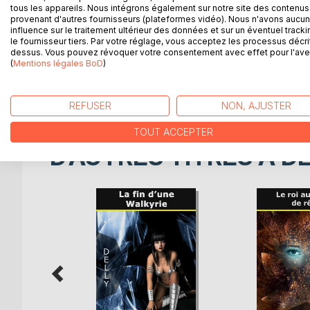
par elle chez Viviane. Cela était un amusement no
tous les appareils. Nous intégrons également sur notre site des contenus 
intrigues mondaines avaient annihilé peu à peu la 
provenant d'autres fournisseurs (plateformes vidéo). Nous n'avons aucu
influence sur le traitement ultérieur des données et sur un éventuel tracki
le fournisseur tiers. Par votre réglage, vous acceptez les processus décri
"Bien loin donc d'apporter la moindre entrave aux
dessus. Vous pouvez révoquer votre consentement avec effet pour l'aven
elle les encouragea chaleureusement, pressa Alwyn
(
Mentions légales BoD
)
s'arrangeait pour laisser au bout d'un moment le
laissait faire d'assez mauvaise grâce, sans toutefoi
REFUSER
NON, AJUSTER
TOUT ACCEPTER
D’AUTRES TITRES À D