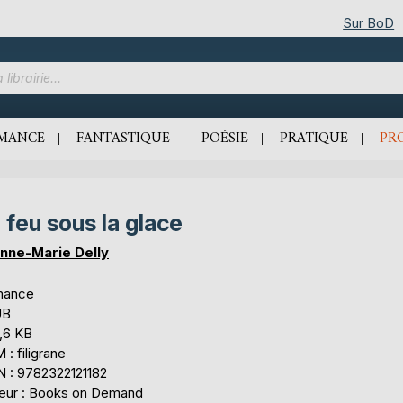
Sur BoD
MANCE
FANTASTIQUE
POÉSIE
PRATIQUE
PR
 feu sous la glace
nne-Marie Delly
mance
UB
,6 KB
: filigrane
N : 9782322121182
teur : Books on Demand