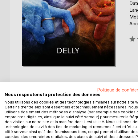
Date
Lang
Mot
Acce
Éval
0%
Politique de confiden
Nous respectons la protection des données
DESCRIPTION
AUTEUR(S)
CRITIQUES
Nous utilisons des cookies et des technologies similaires sur notre site 
Certains d'entre eux sont essentiels et techniquement nécessaires. Nous
utilisons également des méthodes d'analyse (par exemple des cookies 
"Mme de Friollet appréciait les médecins aimables
empreintes digitales, ainsi que le suivi côté serveur) pour mesurer la fré
tout en feignant de croire à ses maux imaginaires. I
des visites sur notre site et la manière dont il est utilisé. Nous utilisons de
docteur Clenmare. Mais il lui imposait - ce qui l'im
technologies de suivi à des fins de marketing et recourons à cet effet au 
côté serveur ainsi qu'à des fournisseurs tiers, ce qui permet d'utiliser des
tomber sa froide réserve et, dans ce dessein, ell
cookies, des empreintes digitales, des pixels de suivi et des adresses IP