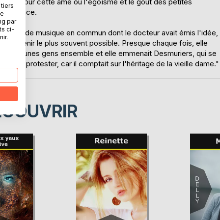
uveau pour cette âme où l'égoïsme et le goût des petites
tiers
conscience.
ne
ng par
ts ci-
 projets de musique en commun dont le docteur avait émis l'idée,
ir.
 de venir le plus souvent possible. Presque chaque fois, elle
s deux jeunes gens ensemble et elle emmenait Desmuriers, qui se
s oser protester, car il comptait sur l'héritage de la vieille dame."
ÉCOUVRIR