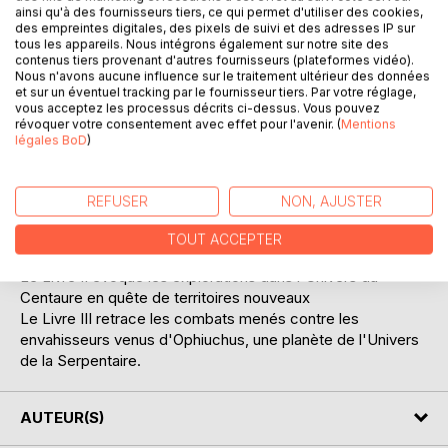
DESCRIPTION
ainsi qu'à des fournisseurs tiers, ce qui permet d'utiliser des cookies,
des empreintes digitales, des pixels de suivi et des adresses IP sur
tous les appareils. Nous intégrons également sur notre site des
contenus tiers provenant d'autres fournisseurs (plateformes vidéo).
La guerre sévit sur Rigil Kentarus obligeant les clans alliés à
Nous n'avons aucune influence sur le traitement ultérieur des données
s'unir contre les hordes monstrueuses du Seigneur
et sur un éventuel tracking par le fournisseur tiers. Par votre réglage,
Sombre.
vous acceptez les processus décrits ci-dessus. Vous pouvez
révoquer votre consentement avec effet pour l'avenir. (
Mentions
La ballade la plus célèbre chante la passion unissant
légales BoD
)
Henriè, Seigneur de Guerre-Aigle, et Laurie, Princesse des
Glaces. Ils sont les parents du Fils du Futur qui saura
instaurer la paix et l'harmonie sur Rigil Kentarus.
REFUSER
NON, AJUSTER
Le Livre I retrace ces moments de lutte et la venue du Fils
du Futur ainsi que sa recherche des survivants de la Guerre
TOUT ACCEPTER
des Plaines
Le Livre II évoque les explorations dans l'Univers du
Centaure en quête de territoires nouveaux
Le Livre III retrace les combats menés contre les
envahisseurs venus d'Ophiuchus, une planète de l'Univers
de la Serpentaire.
AUTEUR(S)