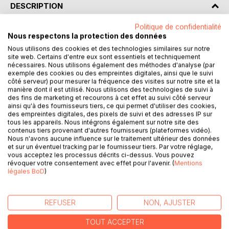
DESCRIPTION
Politique de confidentialité
Le père de Dagobert s'appelait comme son fils, et tous
Nous respectons la protection des données
leurs aïeux avaient porté le même nom.
Nous utilisons des cookies et des technologies similaires sur notre
site web. Certains d'entre eux sont essentiels et techniquement
nécessaires. Nous utilisons également des méthodes d'analyse (par
De père en fils, d'oncle à neveux, les Dagobert étaient
exemple des cookies ou des empreintes digitales, ainsi que le suivi
forgerons du couvent et se mariaient.
côté serveur) pour mesurer la fréquence des visites sur notre site et la
manière dont il est utilisé. Nous utilisons des technologies de suivi à
des fins de marketing et recourons à cet effet au suivi côté serveur
Cela remontait à plusieurs centaines d'années, et les
ainsi qu'à des fournisseurs tiers, ce qui permet d'utiliser des cookies,
gentilshommes de la province avaient coutume de dire : "Si
des empreintes digitales, des pixels de suivi et des adresses IP sur
l'ancienneté de la race fait la noblesse, les Dagobert sont
tous les appareils. Nous intégrons également sur notre site des
contenus tiers provenant d'autres fournisseurs (plateformes vidéo).
aussi nobles que nous."
Nous n'avons aucune influence sur le traitement ultérieur des données
et sur un éventuel tracking par le fournisseur tiers. Par votre réglage,
Les abbés se succédaient au couvent, les Dagobert se
vous acceptez les processus décrits ci-dessus. Vous pouvez
transmettaient d'âge en âge et de génération en
révoquer votre consentement avec effet pour l'avenir. (
Mentions
légales BoD
)
génération leur marteau de forgeron en guise de sceptre.
C'était une royauté héréditaire en présence d'une
monarchie effective.
REFUSER
NON, AJUSTER
Or, à l'époque où commence notre histoire, le dernier des
TOUT ACCEPTER
Dagobert, qui se nommait Jean, n'avait plus ni père, ni