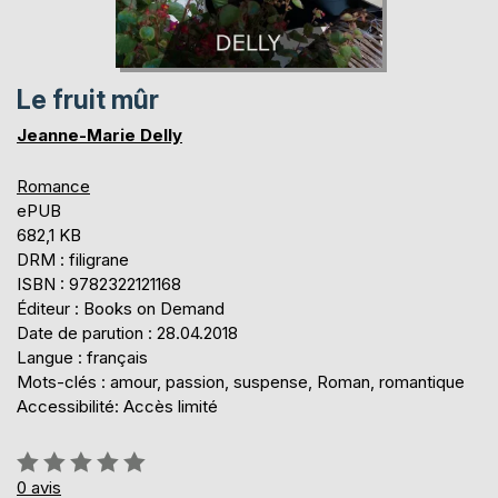
Le fruit mûr
Jeanne-Marie Delly
Romance
ePUB
682,1 KB
DRM : filigrane
ISBN : 9782322121168
Éditeur : Books on Demand
Date de parution : 28.04.2018
Langue : français
Mots-clés : amour, passion, suspense, Roman, romantique
Accessibilité: Accès limité
Évaluation:
0%
0
avis