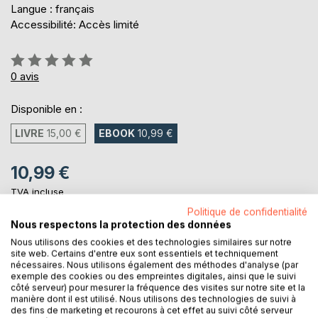
Langue : français
Accessibilité: Accès limité
Évaluation:
0%
0
avis
Disponible en :
LIVRE
15,00 €
EBOOK
10,99 €
10,99 €
TVA incluse
Téléchargement disponible dès maintenant
Politique de confidentialité
Nous respectons la protection des données
Nous utilisons des cookies et des technologies similaires sur notre
AJOUTER AU PANIER
site web. Certains d'entre eux sont essentiels et techniquement
nécessaires. Nous utilisons également des méthodes d'analyse (par
exemple des cookies ou des empreintes digitales, ainsi que le suivi
côté serveur) pour mesurer la fréquence des visites sur notre site et la
Ajouter à ma liste d'envies
manière dont il est utilisé. Nous utilisons des technologies de suivi à
Laisser un avis
des fins de marketing et recourons à cet effet au suivi côté serveur