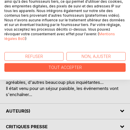
ainsi qu'à des fournisseurs tiers, ce qui permet d'utiliser des cookies,
des empreintes digitales, des pixels de suivi et des adresses IP sur
tous les appareils. Nous intégrons également sur notre site des
contenus tiers provenant d'autres fournisseurs (plateformes vidéo).
Nous n'avons aucune influence sur le traitement ultérieur des données
et sur un éventuel tracking par le fournisseur tiers. Par votre réglage,
vous acceptez les processus décrits ci-dessus. Vous pouvez
révoquer votre consentement avec effet pour l'avenir. (
Mentions
légales BoD
)
DESCRIPTION
REFUSER
NON, AJUSTER
Ben se rend sur les bords de l'Amstel pour faire le point. Il
arrive décidé à profiter pleinement des attraits de la cité
TOUT ACCEPTER
batave, la tranquillité des canaux, la vie nocturne, les
coffee-shops... Certaines rencontres s'avéreront
agréables, d'autres beaucoup plus inquiétantes...
Il était venu pour un séjour paisible, les événements vont
s'enchaîner...
AUTEUR(S)
CRITIQUES PRESSE