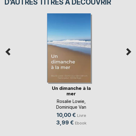
D’AUTRES TITRES À DÉCOUVRIR
Un dimanche à la
mer
Rosalie Lowie
,
Dominique Van
Cotthem
, ...
10,00 €
Livre
3,99 €
Ebook