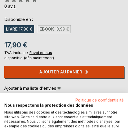
0%
0
avis
Disponible en :
LIVRE
17,90 €
EBOOK
13,99 €
17,90 €
TVA incluse /
Envoi en sus
disponible (dès maintenant)
AJOUTER AU PANIER
Ajouter à ma liste d'envies
Laisser un avis
Politique de confidentialité
Nous respectons la protection des données
Nous utilisons des cookies et des technologies similaires sur notre
site web. Certains d'entre eux sont essentiels et techniquement
nécessaires. Nous utilisons également des méthodes d'analyse (par
exemple des cookies ou des empreintes digitales, ainsi que le suivi