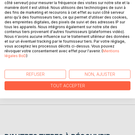
côté serveur) pour mesurer la fréquence des visites sur notre site et la
manière dont il est utilisé. Nous utilisons des technologies de suivi à
DESCRIPTION
des fins de marketing et recourons à cet effet au suivi côté serveur
ainsi qu'à des fournisseurs tiers, ce qui permet d'utiliser des cookies,
des empreintes digitales, des pixels de suivi et des adresses IP sur
tous les appareils. Nous intégrons également sur notre site des
Roman fantastique où s'affrontent légendes tibétaines et
contenus tiers provenant d'autres fournisseurs (plateformes vidéo).
conspirations de politique chinoise, dans un contexte
Nous n'avons aucune influence sur le traitement ultérieur des données
lycéen déstabilisant pour un héros de dix-huit ans qui devra
et sur un éventuel tracking par le fournisseur tiers. Par votre réglage,
vous acceptez les processus décrits ci-dessus. Vous pouvez
choisir de tuer et aimer.
révoquer votre consentement avec effet pour l'avenir. (
Mentions
légales BoD
)
AUTEUR(S)
REFUSER
NON, AJUSTER
CRITIQUES PRESSE
TOUT ACCEPTER
AVIS