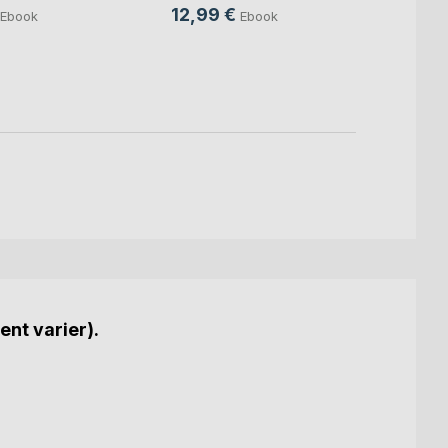
12,99 €
15,9
Ebook
Ebook
ent varier).