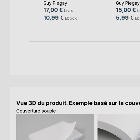
Guy Piegay
Guy Piegay
e
17,00 €
15,00 €
Livre
L
k
10,99 €
5,99 €
Ebook
Eb
Vue 3D du produit. Exemple basé sur la couve
Couverture souple