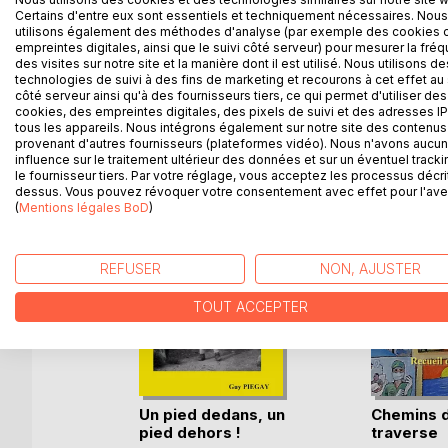
Ce roman fait revivre le quotidien des jeunes d'u
Certains d'entre eux sont essentiels et techniquement nécessaires. Nous
l'indépendance de l'Algérie.
utilisons également des méthodes d'analyse (par exemple des cookies 
empreintes digitales, ainsi que le suivi côté serveur) pour mesurer la fré
des visites sur notre site et la manière dont il est utilisé. Nous utilisons de
technologies de suivi à des fins de marketing et recourons à cet effet au 
côté serveur ainsi qu'à des fournisseurs tiers, ce qui permet d'utiliser des
D’AUTRES TITRES À D
cookies, des empreintes digitales, des pixels de suivi et des adresses IP
tous les appareils. Nous intégrons également sur notre site des contenus 
provenant d'autres fournisseurs (plateformes vidéo). Nous n'avons aucu
influence sur le traitement ultérieur des données et sur un éventuel tracki
le fournisseur tiers. Par votre réglage, vous acceptez les processus décri
dessus. Vous pouvez révoquer votre consentement avec effet pour l'aven
(
Mentions légales BoD
)
REFUSER
NON, AJUSTER
TOUT ACCEPTER
t de ta
Un pied dedans, un
Chemins 
pied dehors !
traverse
nier