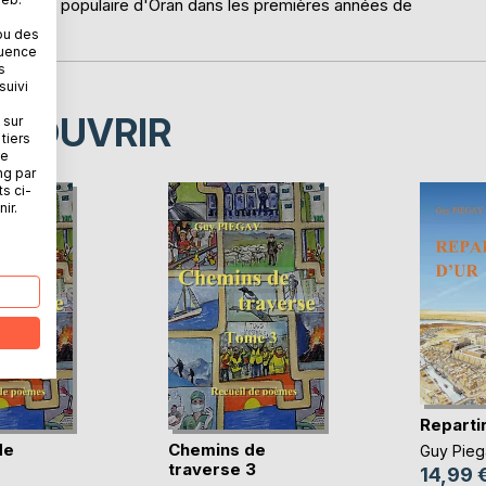
n quartier populaire d'Oran dans les premières années de
ou des
quence
s
suivi
ÉCOUVRIR
 sur
tiers
ne
ng par
ts ci-
ir.
Reparti
de
Chemins de
Guy Pieg
traverse 3
14,99 