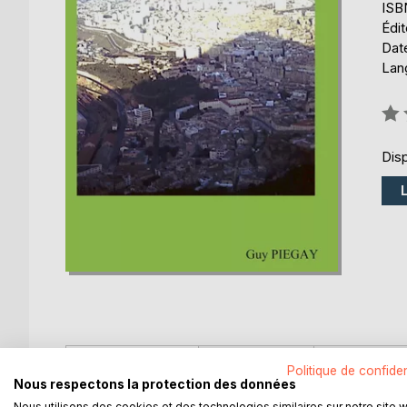
ISB
Édi
Dat
Lang
Éval
0%
Disp
DESCRIPTION
AUTEUR(S)
CRITIQUES
Politique de confiden
Nous respectons la protection des données
Nous utilisons des cookies et des technologies similaires sur notre site 