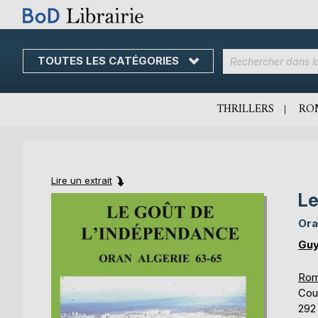
TOUTES LES CATÉGORIES
Skip
to
Content
THRILLERS
RO
Lire un extrait
L
Skip
Skip
to
to
Ora
the
the
end
beginning
Guy
of
of
the
the
Rom
images
images
Cou
gallery
gallery
292