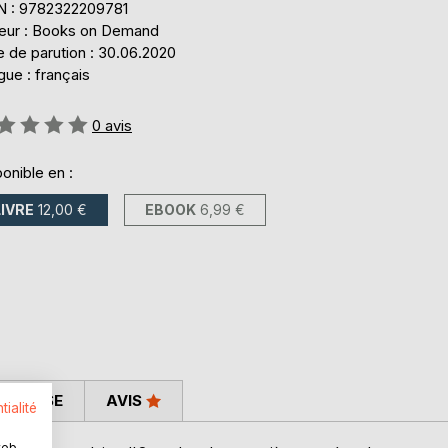
N : 9782322209781
teur : Books on Demand
e de parution : 30.06.2020
ue : français
uation:
0
avis
onible en :
LIVRE
12,00 €
EBOOK
6,99 €
 PRESSE
AVIS
tialité
web.