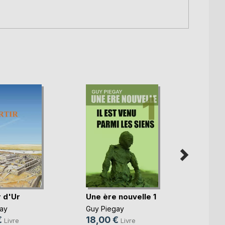
r d'Ur
Une ère nouvelle 1
Une è
ay
Guy Piegay
Guy P
€
18,00 €
22,0
Livre
Livre