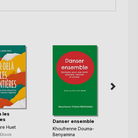
 les
res
Danser ensemble
Résil
re Huet
Khoufrenne Douma-
Christ
Ebook
Benyamina
9,49