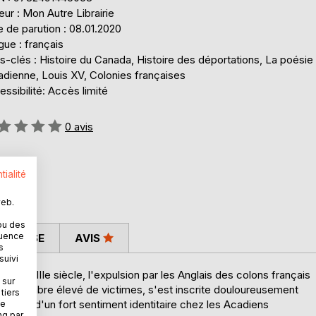
eur : Mon Autre Librairie
 de parution : 08.01.2020
ue : français
-clés : Histoire du Canada, Histoire des déportations, La poésie
adienne, Louis XV, Colonies françaises
ssibilité: Accès limité
uation:
0
avis
tialité
web.
ou des
quence
 PRESSE
AVIS
s
suivi
 au XVIIIe siècle, l'expulsion par les Anglais des colons français
 sur
it un nombre élevé de victimes, s'est inscrite douloureusement
tiers
gence d'un fort sentiment identitaire chez les Acadiens
ne
ng par