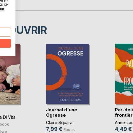
ts ci-
ir.
ÉCOUVRIR
Journal d'une
Par-delà
Ogresse
frontiè
a Di Vita
Claire Squara
Anne-Lau
book
7,99 €
4,49 €
Ebook
ivre