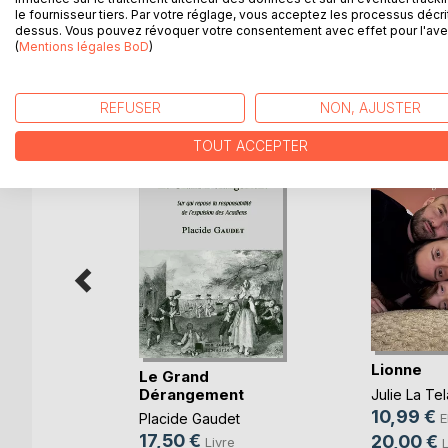
d'aujourd'hui.
le fournisseur tiers. Par votre réglage, vous acceptez les processus décri
dessus. Vous pouvez révoquer votre consentement avec effet pour l'aven
(
Mentions légales BoD
)
D’AUTRES TITRES À D
REFUSER
NON, AJUSTER
TOUT ACCEPTER
Assiégée
Lionne
Le Grand
Dérangement
Julie La Tel
10,99 €
k
E
Placide Gaudet
17,50 €
20,00 €
Livre
e
L