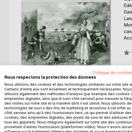
Édit
Date
Lang
Mots
can
Acce
Éval
0%
Politique de confiden
Nous respectons la protection des données
Nous utilisons des cookies et des technologies similaires sur notre site 
Certains d'entre eux sont essentiels et techniquement nécessaires. Nous
utilisons également des méthodes d'analyse (par exemple des cookies 
empreintes digitales, ainsi que le suivi côté serveur) pour mesurer la fré
DESCRIPTION
AUTEUR(S)
CRITIQUES
des visites sur notre site et la manière dont il est utilisé. Nous utilisons de
technologies de suivi à des fins de marketing et recourons à cet effet au 
côté serveur ainsi qu'à des fournisseurs tiers, ce qui permet d'utiliser des
Enquête méticuleuse sur les causes ayant entraîné,
cookies, des empreintes digitales, des pixels de suivi et des adresses IP
au Canada, les Acadiens. Cette déportation, qui f
tous les appareils. Nous intégrons également sur notre site des contenus 
dans la mémoire des Canadiens, et a aidé à l'émer
provenant d'autres fournisseurs (plateformes vidéo). Nous n'avons aucu
influence sur le traitement ultérieur des données et sur un éventuel tracki