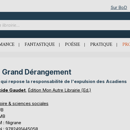
Sur BoD
MANCE
FANTASTIQUE
POÉSIE
PRATIQUE
PR
 Grand Dérangement
 qui repose la responsabilité de l'expulsion des Acadiens
cide Gaudet
,
Édition Mon Autre Librairie (Ed.)
oire & sciences sociales
UB
 MB
: filigrane
N : 9782491445058