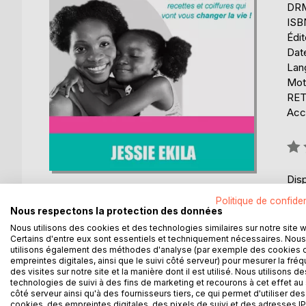
DRM 
ISB
Édi
Date
Lang
Mot
RET
Acce
Éval
0%
Disp
Politique de confiden
Nous respectons la protection des données
Nous utilisons des cookies et des technologies similaires sur notre site 
Certains d'entre eux sont essentiels et techniquement nécessaires. Nous
utilisons également des méthodes d'analyse (par exemple des cookies 
empreintes digitales, ainsi que le suivi côté serveur) pour mesurer la fré
DESCRIPTION
AUTEUR(S)
CRITIQUES
des visites sur notre site et la manière dont il est utilisé. Nous utilisons de
technologies de suivi à des fins de marketing et recourons à cet effet au 
côté serveur ainsi qu'à des fournisseurs tiers, ce qui permet d'utiliser des
Vous cherchiez un livre qui explique comment s'
cookies, des empreintes digitales, des pixels de suivi et des adresses IP