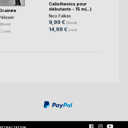
Calisthenics pour
débutants - 15 m(...)
Grainée
Perdr
après
Nico Falkes
élissier
9,99 €
Ebook
Ben A
Ebook
14,99 €
5,99
Livre
€
Livre
12,9
RETRACTATION