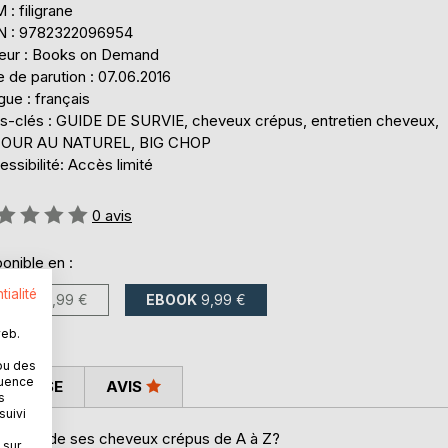
: filigrane
N : 9782322096954
teur : Books on Demand
 de parution : 07.06.2016
ue : français
s-clés : GUIDE DE SURVIE, cheveux crépus, entretien cheveux,
OUR AU NATUREL, BIG CHOP
ssibilité: Accès limité
uation:
0
avis
onible en :
tialité
LIVRE
14,99 €
EBOOK
9,99 €
web.
ou des
quence
 PRESSE
AVIS
s
suivi
occuper de ses cheveux crépus de A à Z?
 sur