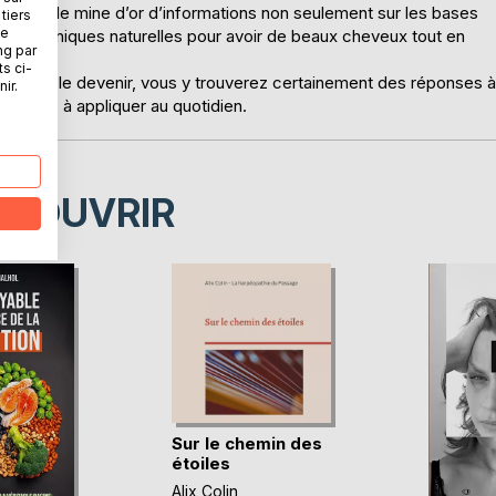
e véritable mine d’or d’informations non seulement sur les bases
tiers
ne
les techniques naturelles pour avoir de beaux cheveux tout en
ng par
ts ci-
giez de le devenir, vous y trouverez certainement des réponses à
ir.
atiques à appliquer au quotidien.
ÉCOUVRIR
Sur le chemin des
étoiles
Alix Colin