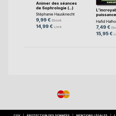
Animer des séances
k
de Sophrologie (...)
L'incroya
e
Stéphanie Hausknecht
puissance
nutrition
9,99 €
Ebook
Hafid Halho
14,99 €
7,49 €
Livre
Eb
15,95 €
L
CGV
PROTECTION DES DONNÉES
MENTIONS LÉGALES
L