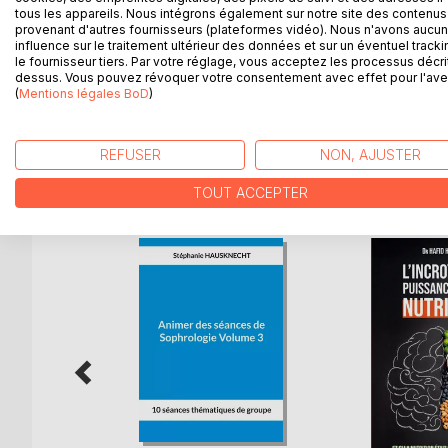
Bien plus qu'un guide du débutant, ce livre est un
tous les appareils. Nous intégrons également sur notre site des contenus 
provenant d'autres fournisseurs (plateformes vidéo). Nous n'avons aucu
de l'entretien des cheveux crépus mais aussi sur 
influence sur le traitement ultérieur des données et sur un éventuel tracki
évitant les ingrédients toxiques.
le fournisseur tiers. Par votre réglage, vous acceptez les processus décri
Que vous soyez déjà naturelle ou que vous envisa
dessus. Vous pouvez révoquer votre consentement avec effet pour l'aven
(
Mentions légales BoD
toutes vos questions ainsi que des conseils très pr
)
REFUSER
NON, AJUSTER
D’AUTRES TITRES À D
TOUT ACCEPTER
r Manuel
(...)
pommier