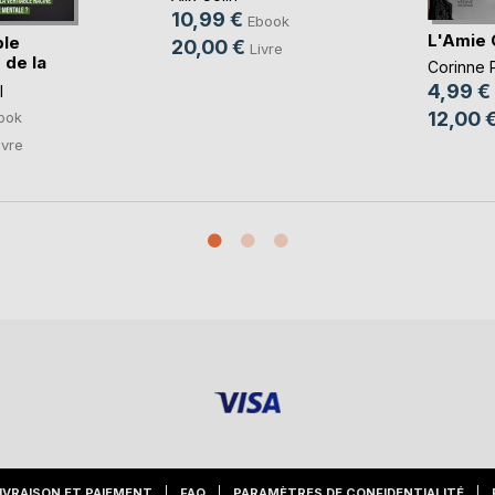
10,99 €
Ebook
L'Amie 
ble
20,00 €
Livre
 de la
Corinne P
4,99 €
l
12,00 
ook
ivre
IVRAISON ET PAIEMENT
FAQ
PARAMÈTRES DE CONFIDENTIALITÉ