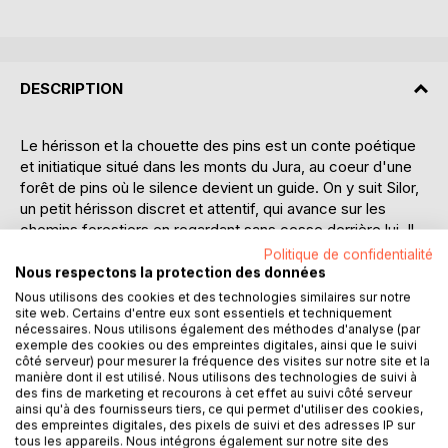
DESCRIPTION
Le hérisson et la chouette des pins est un conte poétique
et initiatique situé dans les monts du Jura, au coeur d'une
forêt de pins où le silence devient un guide. On y suit Silor,
un petit hérisson discret et attentif, qui avance sur les
chemins forestiers en regardant sans cesse derrière lui. Il
croit devoir retenir ses traces, ses erreurs et ses chutes
Politique de confidentialité
pour mieux comprendre la vie. Mais à force de se
Nous respectons la protection des données
retourner, il oublie d'habiter pleinement le présent.
Nous utilisons des cookies et des technologies similaires sur notre
site web. Certains d'entre eux sont essentiels et techniquement
nécessaires. Nous utilisons également des méthodes d'analyse (par
Sa rencontre avec une chouette des pins marque le début
exemple des cookies ou des empreintes digitales, ainsi que le suivi
d'un apprentissage essentiel. Elle lui murmure une vérité
côté serveur) pour mesurer la fréquence des visites sur notre site et la
simple : comprendre, ce n'est pas retenir, c'est
manière dont il est utilisé. Nous utilisons des technologies de suivi à
des fins de marketing et recourons à cet effet au suivi côté serveur
transformer. Pourtant, Silor devra l'éprouver lui-même. Les
ainsi qu'à des fournisseurs tiers, ce qui permet d'utiliser des cookies,
pierres, les racines, les épines et les chutes deviendront
des empreintes digitales, des pixels de suivi et des adresses IP sur
ses maîtres silencieux. Peu à peu, il découvrira que le
tous les appareils. Nous intégrons également sur notre site des