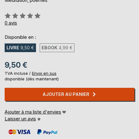
Meditation, poèmes
Évaluation:
0%
0
avis
Disponible en :
LIVRE
9,50 €
EBOOK
4,99 €
9,50 €
TVA incluse /
Envoi en sus
disponible (dès maintenant)
AJOUTER AU PANIER
Ajouter à ma liste d'envies
Laisser un avis