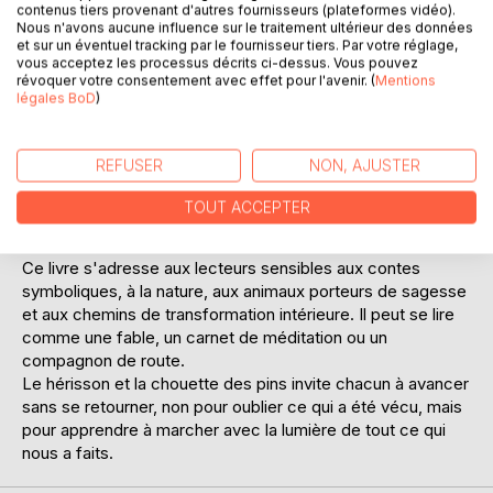
contenus tiers provenant d'autres fournisseurs (plateformes vidéo).
passé ne doit pas être porté comme un poids, mais
Nous n'avons aucune influence sur le traitement ultérieur des données
transmuté en lumière intérieure.
et sur un éventuel tracking par le fournisseur tiers. Par votre réglage,
vous acceptez les processus décrits ci-dessus. Vous pouvez
révoquer votre consentement avec effet pour l'avenir. (
Mentions
Après le conte d'ouverture, le livre se prolonge par 45
légales BoD
)
Sylves, de courts textes poétiques répartis en cinq cycles
: le regard tourné vers hier, l'épreuve du réel, le
basculement, la transmutation et la marche incarnée.
REFUSER
NON, AJUSTER
Chaque Sylve est une halte méditative, une invitation à
regarder autrement ses expériences, ses blessures et ses
TOUT ACCEPTER
apprentissages.
Ce livre s'adresse aux lecteurs sensibles aux contes
symboliques, à la nature, aux animaux porteurs de sagesse
et aux chemins de transformation intérieure. Il peut se lire
comme une fable, un carnet de méditation ou un
compagnon de route.
Le hérisson et la chouette des pins invite chacun à avancer
sans se retourner, non pour oublier ce qui a été vécu, mais
pour apprendre à marcher avec la lumière de tout ce qui
nous a faits.