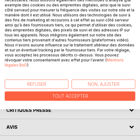
exemple des cookies ou des empreintes digitales, ainsi que le suivi
côté serveur) pour mesurer la fréquence des visites sur notre site et la
manière dont il est utilisé. Nous utilisons des technologies de suivi à
DESCRIPTION
des fins de marketing et recourons à cet effet au suivi côté serveur
ainsi qu'à des fournisseurs tiers, ce qui permet d'utiliser des cookies,
des empreintes digitales, des pixels de suivi et des adresses IP sur
tous les appareils. Nous intégrons également sur notre site des
Venez découvrir Le Horla de Maupassant grâce à une
contenus tiers provenant d'autres fournisseurs (plateformes vidéo).
analyse littéraire de référence ! Confiée à un spécialiste,
Nous n'avons aucune influence sur le traitement ultérieur des données
cette fiche de lecture a été conçue avec clarté et
et sur un éventuel tracking par le fournisseur tiers. Par votre réglage,
vous acceptez les processus décrits ci-dessus. Vous pouvez
professionnalisme. Cet ouvrage contient la biographie de
révoquer votre consentement avec effet pour l'avenir. (
Mentions
l'écrivain, le résumé détaillé, le mouvement littéraire, le
légales BoD
)
contexte de publication de l'œuvre et l'analyse complète.
Retrouvez tous nos titres sur : www.fichedelecture.fr.
REFUSER
NON, AJUSTER
AUTEUR(S)
TOUT ACCEPTER
CRITIQUES PRESSE
AVIS