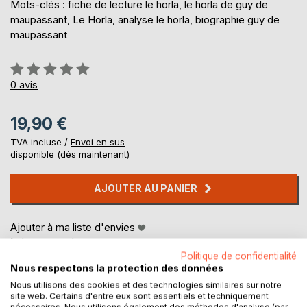
Mots-clés : fiche de lecture le horla, le horla de guy de
maupassant, Le Horla, analyse le horla, biographie guy de
maupassant
Évaluation:
0%
0
avis
19,90 €
TVA incluse /
Envoi en sus
disponible (dès maintenant)
AJOUTER AU PANIER
Ajouter à ma liste d'envies
Laisser un avis
Politique de confidentialité
Nous respectons la protection des données
Nous utilisons des cookies et des technologies similaires sur notre
site web. Certains d'entre eux sont essentiels et techniquement
nécessaires. Nous utilisons également des méthodes d'analyse (par