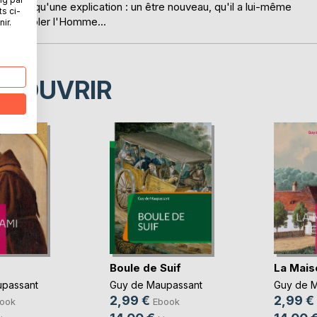
e trouve qu'une explication : un être nouveau, qu'il a lui-même
ts ci-
de contrôler l'Homme...
ir.
ÉCOUVRIR
Boule de Suif
La Maiso
passant
Guy de Maupassant
Guy de 
2,99 €
2,99 €
ook
Ebook