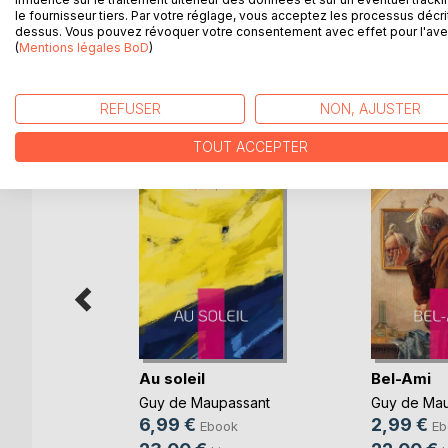
évènements qui lui sont arrivés et pour lequel il n
le fournisseur tiers. Par votre réglage, vous acceptez les processus décri
baptisé « le Horla », est arrivé et il a les moyens 
dessus. Vous pouvez révoquer votre consentement avec effet pour l'aven
(
Mentions légales BoD
)
REFUSER
NON, AJUSTER
D’AUTRES TITRES À D
TOUT ACCEPTER
Au soleil
Bel-Ami
Guy de Maupassant
Guy de Mau
ssant
6,99 €
2,99 €
Ebook
Eb
k