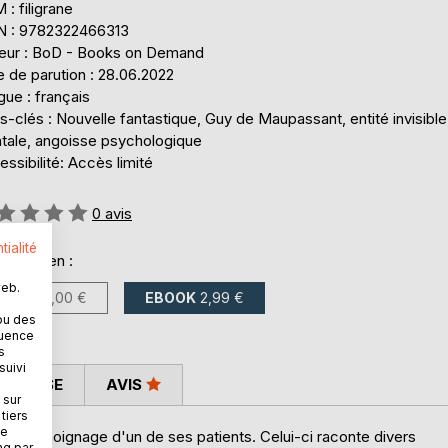
: filigrane
N : 9782322466313
teur : BoD - Books on Demand
 de parution : 28.06.2022
ue : français
-clés : Nouvelle fantastique, Guy de Maupassant, entité invisible
tale, angoisse psychologique
ssibilité: Accès limité
uation:
0
avis
tialité
onible en :
web.
LIVRE
15,00 €
EBOOK
2,99 €
ou des
quence
s
suivi
 PRESSE
AVIS
 sur
tiers
ne
r le témoignage d'un de ses patients. Celui-ci raconte divers
ng par