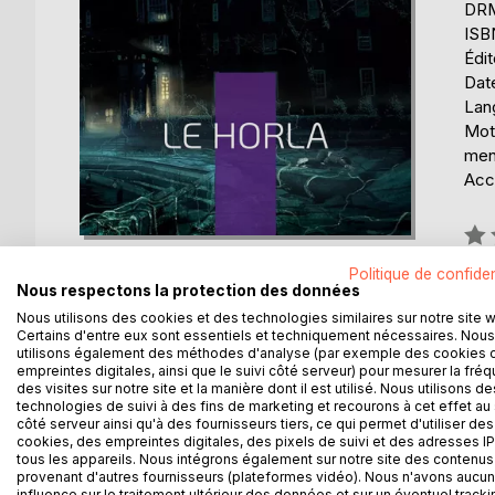
DRM 
ISB
Édi
Date
Lang
Mots
men
Acce
Éval
0%
Politique de confiden
Disp
Nous respectons la protection des données
Nous utilisons des cookies et des technologies similaires sur notre site 
Certains d'entre eux sont essentiels et techniquement nécessaires. Nous
utilisons également des méthodes d'analyse (par exemple des cookies 
empreintes digitales, ainsi que le suivi côté serveur) pour mesurer la fré
des visites sur notre site et la manière dont il est utilisé. Nous utilisons de
technologies de suivi à des fins de marketing et recourons à cet effet au 
DESCRIPTION
AUTEUR(S)
CRITIQUES
côté serveur ainsi qu'à des fournisseurs tiers, ce qui permet d'utiliser des
cookies, des empreintes digitales, des pixels de suivi et des adresses IP
tous les appareils. Nous intégrons également sur notre site des contenus 
provenant d'autres fournisseurs (plateformes vidéo). Nous n'avons aucu
Un aliéniste invite quelques confrères pour écoute
influence sur le traitement ultérieur des données et sur un éventuel tracki