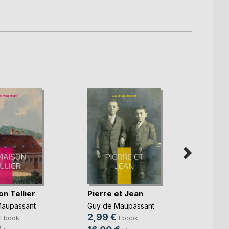
n Tellier
Pierre et Jean
Une v
vérit
Maupassant
Guy de Maupassant
Guy d
2,99 €
Ebook
Ebook
2,99