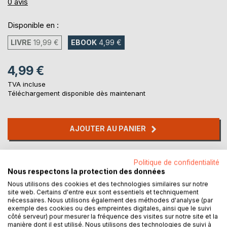
0%
0
avis
Disponible en :
LIVRE
19,99 €
EBOOK
4,99 €
4,99 €
TVA incluse
Téléchargement disponible dès maintenant
AJOUTER AU PANIER
Ajouter à ma liste d'envies
Politique de confidentialité
Laisser un avis
Nous respectons la protection des données
Nous utilisons des cookies et des technologies similaires sur notre
site web. Certains d'entre eux sont essentiels et techniquement
nécessaires. Nous utilisons également des méthodes d'analyse (par
exemple des cookies ou des empreintes digitales, ainsi que le suivi
côté serveur) pour mesurer la fréquence des visites sur notre site et la
manière dont il est utilisé. Nous utilisons des technologies de suivi à