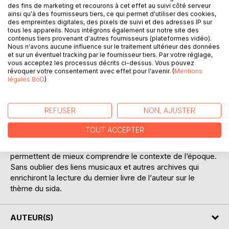
des fins de marketing et recourons à cet effet au suivi côté serveur
ainsi qu'à des fournisseurs tiers, ce qui permet d'utiliser des cookies,
DESCRIPTION
des empreintes digitales, des pixels de suivi et des adresses IP sur
tous les appareils. Nous intégrons également sur notre site des
contenus tiers provenant d'autres fournisseurs (plateformes vidéo).
Nous n'avons aucune influence sur le traitement ultérieur des données
De 1994 à 2013, le Journal du Sida a publié 124 chroniques
et sur un éventuel tracking par le fournisseur tiers. Par votre réglage,
de Didier Lestrade. C‘est le seul témoignage de la vie
vous acceptez les processus décrits ci-dessus. Vous pouvez
d‘une personne séropositive sur une si longue période,
révoquer votre consentement avec effet pour l'avenir. (
Mentions
légales BoD
)
presque vingt ans, un document quasi inédit puisque très
peu de lecteurs ont eu accès à ces archives.
À travers ces textes très intimes, on découvre la lutte
REFUSER
NON, AJUSTER
communautaire contre l‘épidémie des années 90 tandis
que les années 2000 sont celles de la renaissance au
TOUT ACCEPTER
centre du grand débat sur la prévention. Pour cette édition,
chaque année comporte des références d‘articles qui
permettent de mieux comprendre le contexte de l‘époque.
Sans oublier des liens musicaux et autres archives qui
enrichiront la lecture du dernier livre de l‘auteur sur le
thème du sida.
AUTEUR(S)