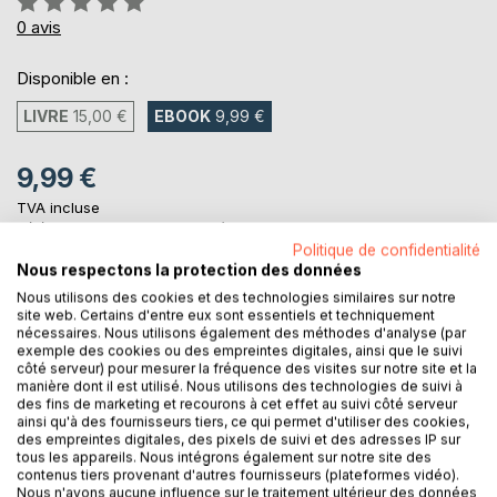
0%
0
avis
Disponible en :
LIVRE
15,00 €
EBOOK
9,99 €
9,99 €
TVA incluse
Téléchargement disponible dès maintenant
Politique de confidentialité
Nous respectons la protection des données
Nous utilisons des cookies et des technologies similaires sur notre
AJOUTER AU PANIER
site web. Certains d'entre eux sont essentiels et techniquement
nécessaires. Nous utilisons également des méthodes d'analyse (par
exemple des cookies ou des empreintes digitales, ainsi que le suivi
Ajouter à ma liste d'envies
côté serveur) pour mesurer la fréquence des visites sur notre site et la
manière dont il est utilisé. Nous utilisons des technologies de suivi à
Laisser un avis
des fins de marketing et recourons à cet effet au suivi côté serveur
ainsi qu'à des fournisseurs tiers, ce qui permet d'utiliser des cookies,
des empreintes digitales, des pixels de suivi et des adresses IP sur
tous les appareils. Nous intégrons également sur notre site des
contenus tiers provenant d'autres fournisseurs (plateformes vidéo).
Nous n'avons aucune influence sur le traitement ultérieur des données