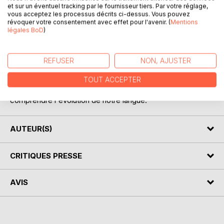
et sur un éventuel tracking par le fournisseur tiers. Par votre réglage,
vous acceptez les processus décrits ci-dessus. Vous pouvez
révoquer votre consentement avec effet pour l'avenir. (
Mentions
DESCRIPTION
légales BoD
)
Ce précis a pour humble but d'illustrer que le latin fait partie
REFUSER
NON, AJUSTER
de notre histoire et qu'il n'est pas utile de faire de grandes
études pour le comprendre.
TOUT ACCEPTER
Néanmoins, sa connaissance permet de mieux
comprendre l'évolution de notre langue.
AUTEUR(S)
CRITIQUES PRESSE
AVIS