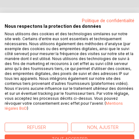
DESCRIPTION
Politique de confidentialité
Nous respectons la protection des données
Non, le néolibéralisme n'est pas le libéralisme! Le chômage
Nous utilisons des cookies et des technologies similaires sur notre
site web. Certains d'entre eux sont essentiels et techniquement
de masse, les pièges à bas salaires, l'aggravation de la
nécessaires. Nous utilisons également des méthodes d'analyse (par
pauvreté sont des illustrations de la pratique néolibérale
exemple des cookies ou des empreintes digitales, ainsi que le suivi
qui, trop souvent confortée par des politiques publiques, a
côté serveur) pour mesurer la fréquence des visites sur notre site et la
perverti les principes libéraux.
manière dont il est utilisé. Nous utilisons des technologies de suivi à
des fins de marketing et recourons à cet effet au suivi côté serveur
Sortir de ce modèle pour retrouver les valeurs libérales ,au
ainsi qu'à des fournisseurs tiers, ce qui permet d'utiliser des cookies,
premier rang desquelles la valeur-travail, tel est le parti-pris
des empreintes digitales, des pixels de suivi et des adresses IP sur
de cet essai " Le libéralisme pour le XXI° siècle- essai
tous les appareils. Nous intégrons également sur notre site des
contenus tiers provenant d'autres fournisseurs (plateformes vidéo).
critique du néolibéralisme".
Nous n'avons aucune influence sur le traitement ultérieur des données
Retrouver les sentiments moraux théorisés par Adam
et sur un éventuel tracking par le fournisseur tiers. Par votre réglage,
Smith, les confronter aux enjeux de ce siècle, repenser
vous acceptez les processus décrits ci-dessus. Vous pouvez
révoquer votre consentement avec effet pour l'avenir. (
Mentions
l'action publique, c'est la voie que propose l'auteur pour
légales BoD
)
affirmer un libéralisme "raisonné" et réconcilier
l'Economique et le Social.
Par un brève histoire des idées libérales, puis la critique
REFUSER
NON, AJUSTER
des excès néolibéraux et celle d'un Etat qui s'épuise à en
corriger les effets en ignorant leurs causes "Le libéralisme