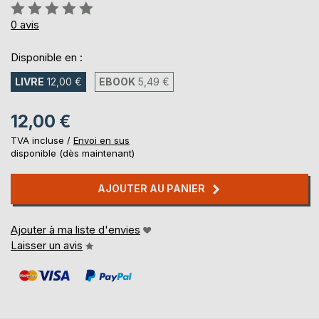
Évaluation:
0%
0
avis
Disponible en :
LIVRE
12,00 €
EBOOK
5,49 €
12,00 €
TVA incluse /
Envoi en sus
disponible (dès maintenant)
AJOUTER AU PANIER
Ajouter à ma liste d'envies
Laisser un avis