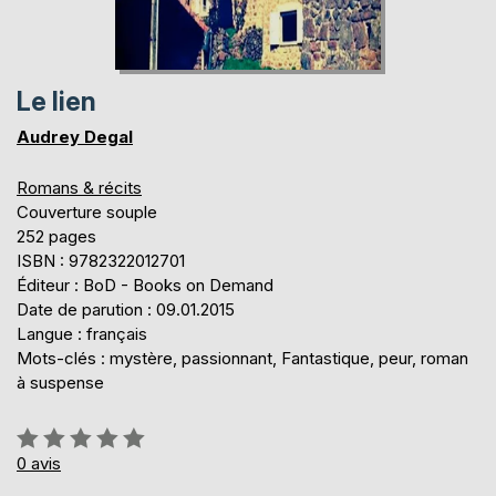
Le lien
Audrey Degal
Romans & récits
Couverture souple
252 pages
ISBN : 9782322012701
Éditeur : BoD - Books on Demand
Date de parution : 09.01.2015
Langue : français
Mots-clés : mystère, passionnant, Fantastique, peur, roman
à suspense
Évaluation:
0%
0
avis