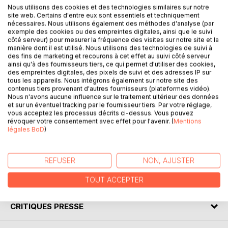
Nous utilisons des cookies et des technologies similaires sur notre
site web. Certains d'entre eux sont essentiels et techniquement
Quel lien Marie, passionnée de lecture, qui a vécu au
nécessaires. Nous utilisons également des méthodes d'analyse (par
XIXème siècle, peut-elle entretenir avec le député sans
exemple des cookies ou des empreintes digitales, ainsi que le suivi
côté serveur) pour mesurer la fréquence des visites sur notre site et la
scrupules Norbert de Belfond qui roule en Porsche et fait
manière dont il est utilisé. Nous utilisons des technologies de suivi à
souvent la une des quotidiens voire de la presse à
des fins de marketing et recourons à cet effet au suivi côté serveur
scandales ? Comment son existence appartenant à un
ainsi qu'à des fournisseurs tiers, ce qui permet d'utiliser des cookies,
des empreintes digitales, des pixels de suivi et des adresses IP sur
passé révolu est-elle reliée à celle de Chris et de Shaïma
tous les appareils. Nous intégrons également sur notre site des
dont la beauté exceptionnelle fait chavirer bien des cœurs
contenus tiers provenant d'autres fournisseurs (plateformes vidéo).
? Ces derniers forment un couple dont l’amour rayonne et
Nous n'avons aucune influence sur le traitement ultérieur des données
et sur un éventuel tracking par le fournisseur tiers. Par votre réglage,
suscite la convoitise. Enfin quelle relation y a-t-il entre
vous acceptez les processus décrits ci-dessus. Vous pouvez
Viniciane propriétaire d’un vaste domaine et Tony ou Leila
révoquer votre consentement avec effet pour l'avenir. (
Mentions
qui peinent pour subsister ? Un lien unit ces histoires et
légales BoD
)
leurs personnages dont les vies sont bousculées alors que
le destin semblait inexorable.
REFUSER
NON, AJUSTER
AUTEUR(S)
TOUT ACCEPTER
CRITIQUES PRESSE