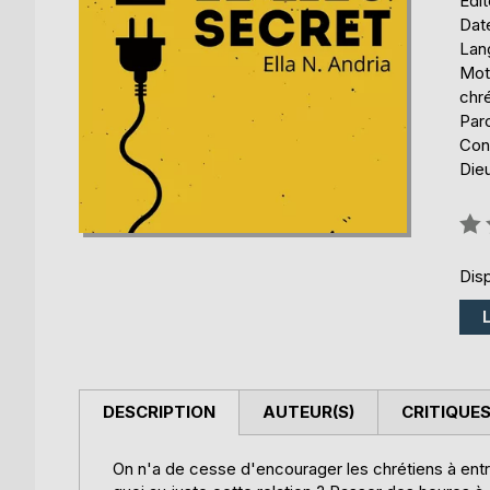
Édi
Date
Lang
Mots
chré
Paro
Cons
Die
Éval
0%
Disp
DESCRIPTION
AUTEUR(S)
CRITIQUES
On n'a de cesse d'encourager les chrétiens à entre