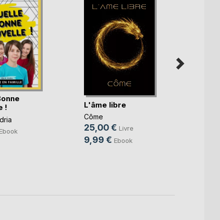
Bonne
L'âme libre
Entre
 !
Côme
Florian
dria
25,00 €
14,9
Livre
Ebook
9,99 €
3,99
Ebook