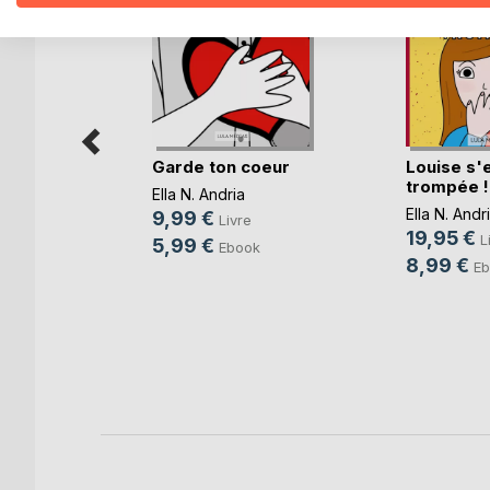
Garde ton coeur
Louise s'
trompée !
Ella N. Andria
Ella N. Andr
9,99 €
Livre
19,95 €
L
5,99 €
Ebook
e
8,99 €
Eb
25
re
k