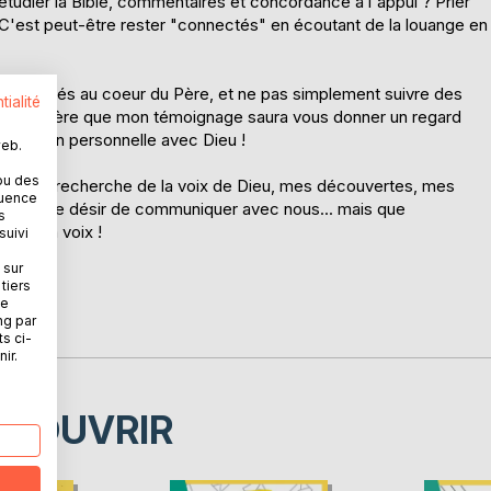
 étudier la Bible, commentaires et concordance à l'appui ? Prier
 C'est peut-être rester "connectés" en écoutant de la louange en
 connectés au coeur du Père, et ne pas simplement suivre des
tialité
e, j'espère que mon témoignage saura vous donner un regard
a relation personnelle avec Dieu !
web.
ou des
rs, à la recherche de la voix de Dieu, mes découvertes, mes
quence
iment ce désir de communiquer avec nous... mais que
s
urs sa voix !
suivi
 sur
tiers
ne
ng par
ts ci-
ir.
ÉCOUVRIR