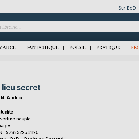
Sur BoD
MANCE
FANTASTIQUE
POÉSIE
PRATIQUE
PR
 lieu secret
a N. Andria
itualité
verture souple
pages
N : 9782322541126