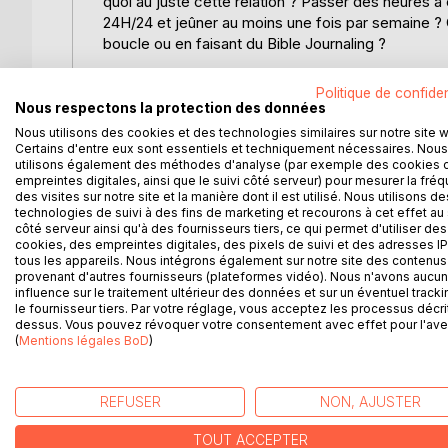
quoi au juste cette relation ? Passer des heures à
24H/24 et jeûner au moins une fois par semaine ?
boucle ou en faisant du Bible Journaling ?
Si vous avez, vous aussi, ce profond désir d'être
Politique de confiden
commandements humains ou des conseils lifestyl
Nous respectons la protection des données
neuf sur ce concept parfois si mystérieux qu'est l
Nous utilisons des cookies et des technologies similaires sur notre site 
Certains d'entre eux sont essentiels et techniquement nécessaires. Nous
utilisons également des méthodes d'analyse (par exemple des cookies 
Dans "Le lieu secret", je vous partage mon parcou
empreintes digitales, ainsi que le suivi côté serveur) pour mesurer la fré
égarements. Je vous partage comment Dieu a vra
des visites sur notre site et la manière dont il est utilisé. Nous utilisons de
malheureusement, nous ne reconnaissons pas toujo
technologies de suivi à des fins de marketing et recourons à cet effet au 
côté serveur ainsi qu'à des fournisseurs tiers, ce qui permet d'utiliser des
cookies, des empreintes digitales, des pixels de suivi et des adresses IP
Dieu parle cependant, tantôt d'une manière,
tous les appareils. Nous intégrons également sur notre site des contenus 
Tantôt d'une autre, et l'on n'y prend point garde.
provenant d'autres fournisseurs (plateformes vidéo). Nous n'avons aucu
influence sur le traitement ultérieur des données et sur un éventuel tracki
Job 33:14
le fournisseur tiers. Par votre réglage, vous acceptez les processus décri
dessus. Vous pouvez révoquer votre consentement avec effet pour l'aven
(
Mentions légales BoD
)
D’AUTRES TITRES À D
REFUSER
NON, AJUSTER
TOUT ACCEPTER