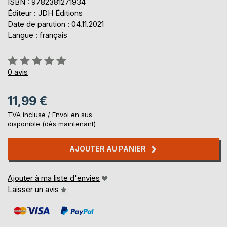
ISBN : 9782381271934
Éditeur : JDH Éditions
Date de parution : 04.11.2021
Langue : français
Évaluation:
0%
0
avis
11,99 €
TVA incluse /
Envoi en sus
disponible (dès maintenant)
AJOUTER AU PANIER
Ajouter à ma liste d'envies
Laisser un avis