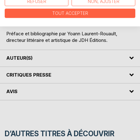
Les Atemporels, une collection qui réunit des œuvres qui
REFUSER
NON, AJUSTER
ne vieillissent pas, qui ont une date de publication mais pas
TOUT ACCEPTER
de date de péremption. Car elles seront encore lues et
relues dans un siècle.
Préface et bibliographie par Yoann Laurent-Rouault,
directeur littéraire et artistique de JDH Éditions.
AUTEUR(S)
CRITIQUES PRESSE
AVIS
D’AUTRES TITRES À DÉCOUVRIR