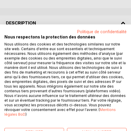
DESCRIPTION
Politique de confidentialité
Nous respectons la protection des données
« Le livre des esprits ou la bible du spiritisme. C’est plutôt
Nous utilisons des cookies et des technologies similaires sur notre
sous ce titre complet que ce livre devrait être présenté à
site web. Certains d'entre eux sont essentiels et techniquement
ses lecteurs, vivants ou morts.
nécessaires. Nous utilisons également des méthodes d'analyse (par
Composé de 1019 questions et réponses faites par les
exemple des cookies ou des empreintes digitales, ainsi que le suivi
côté serveur) pour mesurer la fréquence des visites sur notre site et la
Esprits supérieurs, qui vont de « Qu’est-ce que Dieu ? » à «
manière dont il est utilisé. Nous utilisons des technologies de suivi à
Le règne du bien ne pourra-t-il jamais avoir lieu sur la
des fins de marketing et recourons à cet effet au suivi côté serveur
terre ? », Le livre des esprits aborde de nombreux thèmes
ainsi qu'à des fournisseurs tiers, ce qui permet d'utiliser des cookies,
des empreintes digitales, des pixels de suivi et des adresses IP sur
comme : Dieu, les éléments généraux de l’univers, la
tous les appareils. Nous intégrons également sur notre site des
création, le principe vital, le monde des Esprits, l’incarnation
contenus tiers provenant d'autres fournisseurs (plateformes vidéo).
des Esprits, la vie spirite, l’émancipation de l’âme,
Nous n'avons aucune influence sur le traitement ultérieur des données
et sur un éventuel tracking par le fournisseur tiers. Par votre réglage,
l’intervention des Esprits dans le monde corporel, les trois
vous acceptez les processus décrits ci-dessus. Vous pouvez
règnes (minéral, végétal, animal), les lois morales, les lois
révoquer votre consentement avec effet pour l'avenir. (
Mentions
divines et naturelles, l’espérance et la consolation, les
légales BoD
)
peines et les jouissances terrestres et futures. »