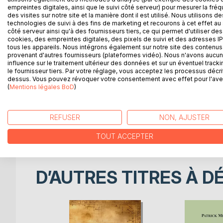
Ce troisième et dernier volet explore la christologi
empreintes digitales, ainsi que le suivi côté serveur) pour mesurer la fré
autres religions du livre, et achève de replacer la 
des visites sur notre site et la manière dont il est utilisé. Nous utilisons de
technologies de suivi à des fins de marketing et recourons à cet effet au 
récapitule et sublime.
côté serveur ainsi qu'à des fournisseurs tiers, ce qui permet d'utiliser des
cookies, des empreintes digitales, des pixels de suivi et des adresses IP
L'examen s'attarde sur la question de la servitude,
tous les appareils. Nous intégrons également sur notre site des contenus 
provenant d'autres fournisseurs (plateformes vidéo). Nous n'avons aucu
sur les économies enchevêtrées de l'équivalence,
influence sur le traitement ultérieur des données et sur un éventuel tracki
croyants soumis à l'influence de Dieu.
le fournisseur tiers. Par votre réglage, vous acceptez les processus décri
dessus. Vous pouvez révoquer votre consentement avec effet pour l'aven
L'analyse montre que la voie instruite dans le coran
(
Mentions légales BoD
)
chaque personne serait appelée à revivifier son ex
par son effort vers Dieu. Comprise à sa juste valeu
REFUSER
NON, AJUSTER
les communautés rivales du livre, et rassembler le
partagée.
TOUT ACCEPTER
D’AUTRES TITRES À D