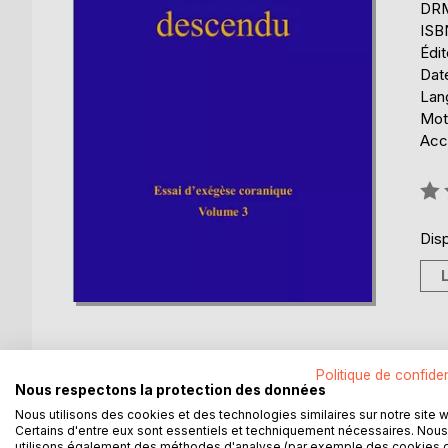
DRM 
ISB
Édi
Date
Lang
Mots
Acce
Éval
0%
Disp
Politique de confiden
Nous respectons la protection des données
DESCRIPTION
AUTEUR(S)
CRITIQUES
Nous utilisons des cookies et des technologies similaires sur notre site 
Certains d'entre eux sont essentiels et techniquement nécessaires. Nous
utilisons également des méthodes d'analyse (par exemple des cookies 