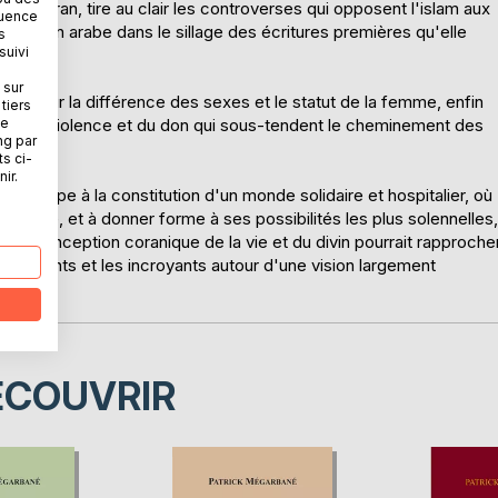
e du coran, tire au clair les controverses qui opposent l'islam aux
quence
révélation arabe dans le sillage des écritures premières qu'elle
s
suivi
 sur
 puis sur la différence des sexes et le statut de la femme, enfin
tiers
ne
 de la violence et du don qui sous-tendent le cheminement des
ng par
ts ci-
ir.
 participe à la constitution d'un monde solidaire et hospitalier, où
istence, et à donner forme à ses possibilités les plus solennelles,
r, la conception coranique de la vie et du divin pourrait rapproche
s croyants et les incroyants autour d'une vision largement
ÉCOUVRIR