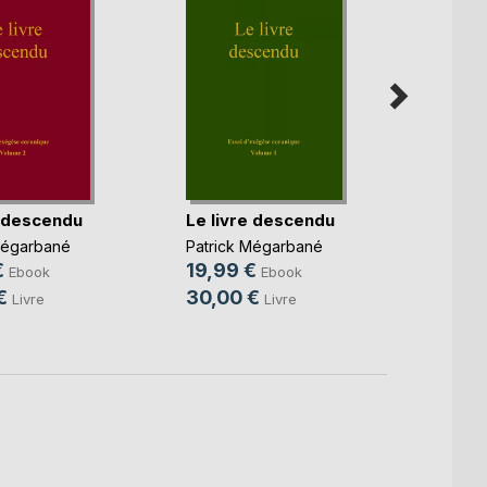
Lionn
e descendu
Le livre descendu
Julie L
10,9
Mégarbané
Patrick Mégarbané
20,0
€
19,99 €
Ebook
Ebook
€
30,00 €
Livre
Livre