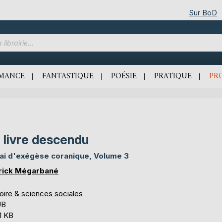
Sur BoD
MANCE
FANTASTIQUE
POÉSIE
PRATIQUE
PR
 livre descendu
ai d'exégèse coranique, Volume 3
rick Mégarbané
oire & sciences sociales
UB
1 KB