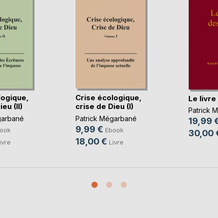
logique,
Crise écologique,
Le livr
eu (II)
crise de Dieu (I)
Patrick 
garbané
Patrick Mégarbané
19,99 
9,99 €
ook
Ebook
30,00 
18,00 €
ivre
Livre