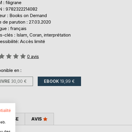
: filigrane
N : 9782322214082
teur : Books on Demand
 de parution : 27.03.2020
ue : français
-clés : Islam, Coran, interprétation
ssibilité: Accès limité
uation:
0
avis
onible en :
LIVRE
30,00 €
EBOOK
19,99 €
tialité
 PRESSE
AVIS
web.
ou des