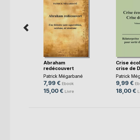
té du
Abraham
Crise éco
e !
redécouvert
crise de Di
ie Setbon
Patrick Mégarbané
Patrick Mé
7,99 €
9,99 €
k
Ebook
Eb
15,00 €
18,00 €
Livre
L